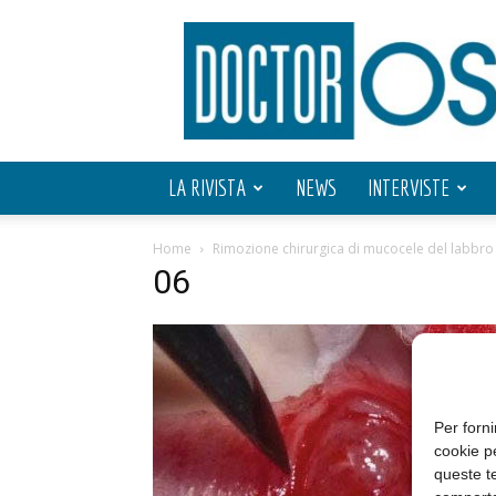
Doctor
OS
LA RIVISTA
NEWS
INTERVISTE
Home
Rimozione chirurgica di mucocele del labbro 
06
Per forni
cookie p
queste te