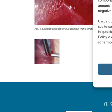
comporta
annunci (
negativa
Clicca qu
scelte s
Fig. 6 Scollato l’epitelio che la ricopre viene evidenziata nella su
in qualsi
Policy o 
schermo
CHI 