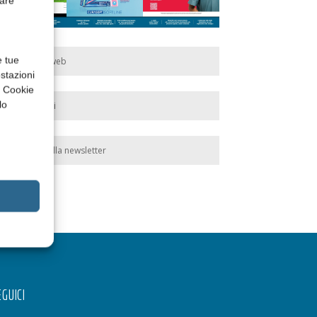
rare
e tue
Edicola web
stazioni
a Cookie
lo
Abbonati
Iscriviti alla newsletter
GUICI