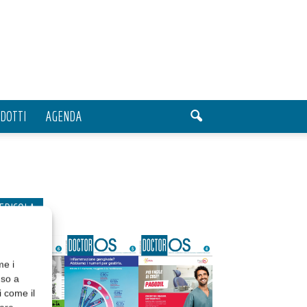
DOTTI
AGENDA
EDICOLA
me i
nso a
i come il