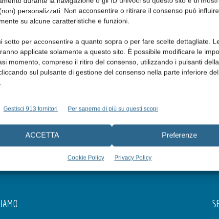
mento durante la navigazione o gli ID univoci su questo sito e di most
non) personalizzati. Non acconsentire o ritirare il consenso può influire
mente su alcune caratteristiche e funzioni.
i sotto per acconsentire a quanto sopra o per fare scelte dettagliate. L
aranno applicate solamente a questo sito. È possibile modificare le impo
a interezza la parete superficiale della lesione.
asi momento, compreso il ritiro del consenso, utilizzando i pulsanti dell
cliccando sul pulsante di gestione del consenso nella parte inferiore del
.
Gestisci 913 fornitori
Per saperne di più su questi scopi
ACCETTA
Preferenze
Cookie Policy
Privacy Policy
SIAMO
SE