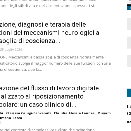
one degli stili di vita e dell’alimentazione, spesso ci si...
zione, diagnosi e terapia delle
zioni dei meccanismi neurologici a
soglia di coscienza...
28 Luglio 2026
NE Meccanismi a bassa soglia di coscienza Normalmente il
sticatorio svolge il maggior numero delle sue funzioni con una
a di coscienza, cioè la...
azione del flusso di lavoro digitale
alizzato al riposizionamento
olare: un caso clinico di...
L
C
hi
,
Clarissa Calugi-Benvenuti
,
Claudia Alessia Lannes
,
Miryam
imona Tecco
R
6
e Nel contesto di complessi casi clinici che richiedono