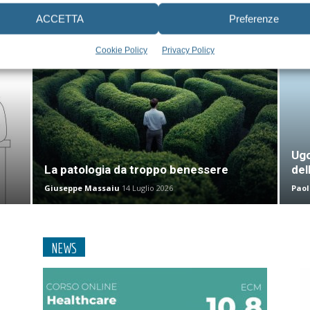
ACCETTA
Preferenze
Cookie Policy
Privacy Policy
Ugo
La patologia da troppo benessere
del
Giuseppe Massaiu
14 Luglio 2026
Paol
NEWS