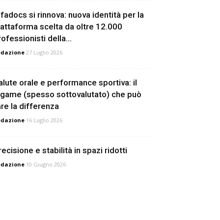
lfadocs si rinnova: nuova identità per la
iattaforma scelta da oltre 12.000
ofessionisti della...
edazione
27 Luglio 2026
alute orale e performance sportiva: il
egame (spesso sottovalutato) che può
are la differenza
edazione
16 Luglio 2026
ecisione e stabilità in spazi ridotti
edazione
10 Giugno 2026