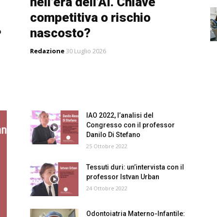
nell’era dell’AI. Chiave
competitiva o rischio
nascosto?
o
Redazione
30 Luglio 2026
IAO 2022, l’analisi del
Congresso con il professor
Danilo Di Stefano
25 Ottobre 2022
Tessuti duri: un’intervista con il
professor Istvan Urban
24 Ottobre 2022
Odontoiatria Materno-Infantile: