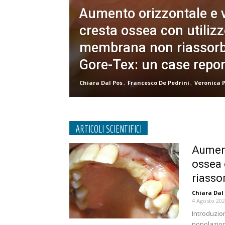
Aumento orizzontale e v
cresta ossea con utilizz
membrana non riassorbi
Gore-Tex: un case repor
Chiara Dal Pos
,
Francesco De Pedrini
,
Veronica P
ARTICOLI SCIENTIFICI
Aument
ossea 
riassor
Chiara Dal
4 Agosto 20
Introduzio
popolazion