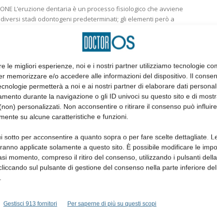
NE L’eruzione dentaria è un processo fisiologico che avviene
diversi stadi odontogeni predeterminati; gli elementi però a
trano degli ostacoli durante la loro...
ASSOCIAZIONI
re le migliori esperienze, noi e i nostri partner utilizziamo tecnologie co
er memorizzare e/o accedere alle informazioni del dispositivo. Il conse
cnologie permetterà a noi e ai nostri partner di elaborare dati personal
mento durante la navigazione o gli ID univoci su questo sito e di most
non) personalizzati. Non acconsentire o ritirare il consenso può influire
mente su alcune caratteristiche e funzioni.
i sotto per acconsentire a quanto sopra o per fare scelte dettagliate. L
aranno applicate solamente a questo sito. È possibile modificare le impo
SIPRO: il professor Enrico Gherlone
asi momento, compreso il ritiro del consenso, utilizzando i pulsanti dell
eletto presidente 2025
cliccando sul pulsante di gestione del consenso nella parte inferiore del
redazione
25 Settembre 2024
.
Gestisci 913 fornitori
Per saperne di più su questi scopi