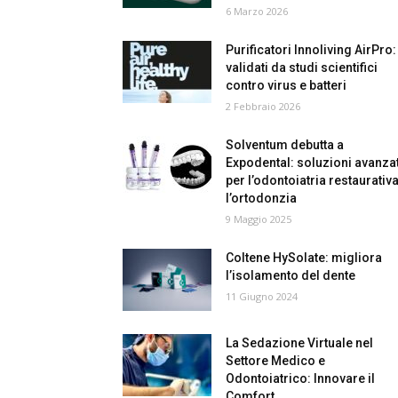
6 Marzo 2026
Purificatori Innoliving AirPro:
validati da studi scientifici
contro virus e batteri
2 Febbraio 2026
Solventum debutta a
Expodental: soluzioni avanza
per l’odontoiatria restaurativa
l’ortodonzia
9 Maggio 2025
Coltene HySolate: migliora
l’isolamento del dente
11 Giugno 2024
La Sedazione Virtuale nel
Settore Medico e
Odontoiatrico: Innovare il
Comfort...