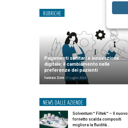
RUBRICHE
Pagamenti sanitari e innovazione
digitale: il cambiamento nelle
preferenze dei pazienti
Fabian Zolk
21 Luglio 2026
NEWS DALLE AZIENDE
Solventum™ Filtek™ – Il nuovo
fornetto scalda compositi
migliora la fluidità...