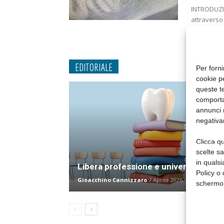
INTRODUZIO
attraverso 
volte incon
EDITORIALE
Per forni
cookie p
queste te
comporta
annunci (
negativa
Clicca qu
scelte s
in qualsi
Libera professione e università
Policy o 
Gioacchino Cannizzaro
7 Aprile 2026
schermo