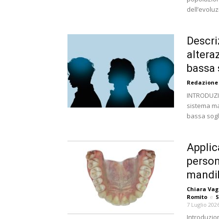
dell’evoluzi
Descri
altera
bassa 
Redazione
INTRODUZIO
sistema ma
bassa sogli
Applic
person
mandib
Chiara Vag
Romito
e
S
7 Luglio 202
Introduzion