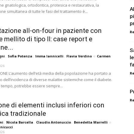
one gnatologica, ortodontica, protesica e restaurativa, la
A
one simultanea di tutte le fasi del trattamento è...
p
pr
itazione all-on-four in paziente con
R
 mellito di tipo II: case report e
ne...
S
gni
,
Sofia Potenza
,
Imma Iannicelli
,
Flavia Verdino
e
Carmen
l
f
026
NE L’aumento dell’età media della popolazione ha portato a
R
 dell’incidenza di diverse malattie sistemiche come il diabete.
o tempo, potrebbe essere sempre...
Pr
R
one di elementi inclusi inferiori con
ca tradizionale
ni
,
Nicola Barcella
,
Claudio Antonuccio
,
Benedetta Marrelli
e
nicucci
026