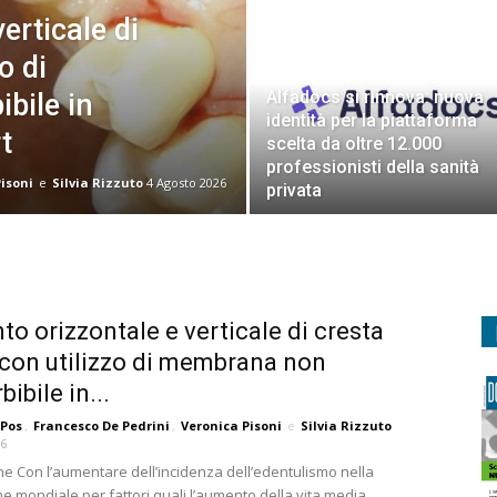
erticale di
o di
Alfadocs si rinnova: nuova
bile in
identità per la piattaforma
t
scelta da oltre 12.000
professionisti della sanità
isoni
e
Silvia Rizzuto
4 Agosto 2026
privata
o orizzontale e verticale di cresta
con utilizzo di membrana non
bibile in...
 Pos
,
Francesco De Pedrini
,
Veronica Pisoni
e
Silvia Rizzuto
26
ne Con l’aumentare dell’incidenza dell’edentulismo nella
e mondiale per fattori quali l’aumento della vita media,