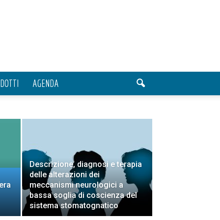
DOTTI
AGENDA
Descrizione, diagnosi e terapia
delle alterazioni dei
’era
meccanismi neurologici a
bassa soglia di coscienza del
sistema stomatognatico