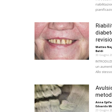
riabilitazi
pianificazi
Riabil
diabete
revisio
Matteo Na
Baldi
30 Giugno 2
INTRODUZIO
un aumento
Allo stess
Avulsi
metodi
Anna Epifa
Edoardo Mi
23 Giugno 2