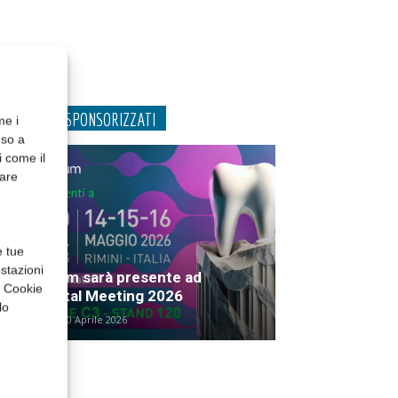
CONTENUTI SPONSORIZZATI
me i
nso a
i come il
rare
e tue
stazioni
Solventum sarà presente ad
a Cookie
Expodental Meeting 2026
lo
Solventum
30 Aprile 2026