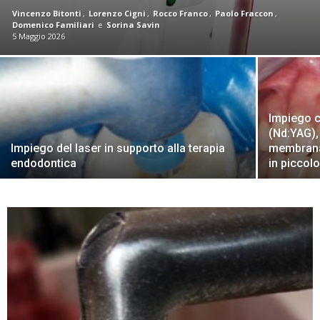
Vincenzo Bitonti
,
Lorenzo Cigni
,
Rocco Franco
,
Paolo Fraccon
,
Domenico Familiari
e
Sorina Savin
5 Maggio 2026
Impiego c
(Nd:YAG), 
Impiego del laser in supporto alla terapia
membrana 
endodontica
in piccolo