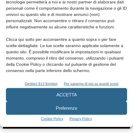
tecnologie permetterà a noi e ai nostri partner di elaborare dati
personali come il comportamento durante la navigazione o gli ID
univoci su questo sito e di mostrare annunci (non)
personalizzati. Non acconsentire o ritirare il consenso può
Gengivectomia laser in area estetica
influire negativamente su alcune caratteristiche e funzioni.
protesica
Clicca qui sotto per acconsentire a quanto sopra o per fare
Luisa Paternoster
,
Andrea Giovanni Battista Scalvini
,
Pierfrancesco
Supino
,
Martina Longoni
,
Gianluca Castellazzi
e
Andrea Mosca
scelte dettagliate. Le tue scelte saranno applicate solamente a
Capasso
questo sito. È possibile modificare le impostazioni in qualsiasi
11 Ottobre 2022
momento, compreso il ritiro del consenso, utilizzando i pulsanti
della Cookie Policy o cliccando sul pulsante di gestione del
consenso nella parte inferiore dello schermo.
Gestisci 913 fornitori
Per saperne di più su questi scopi
ACCETTA
Preferenze
Cookie Policy
Privacy Policy