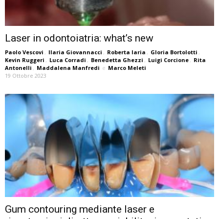
Laser in odontoiatria: what’s new
Paolo Vescovi
,
Ilaria Giovannacci
,
Roberta Iaria
,
Gloria Bortolotti
,
Kevin Ruggeri
,
Luca Corradi
,
Benedetta Ghezzi
,
Luigi Corcione
,
Rita
Antonelli
,
Maddalena Manfredi
e
Marco Meleti
19 Ottobre 2023
Gum contouring mediante laser e