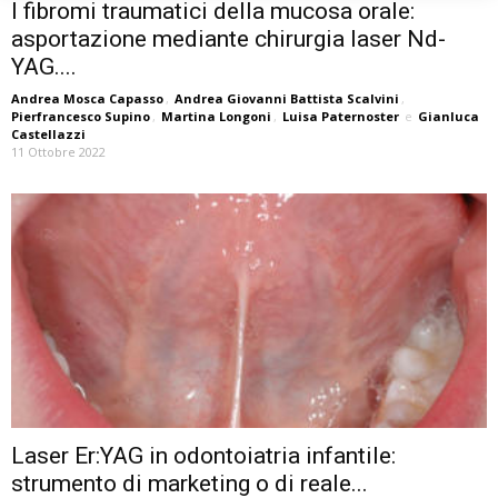
I fibromi traumatici della mucosa orale:
asportazione mediante chirurgia laser Nd-
YAG....
Andrea Mosca Capasso
,
Andrea Giovanni Battista Scalvini
,
Pierfrancesco Supino
,
Martina Longoni
,
Luisa Paternoster
e
Gianluca
Castellazzi
11 Ottobre 2022
Laser Er:YAG in odontoiatria infantile:
strumento di marketing o di reale...