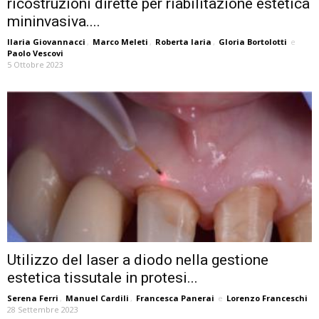
ricostruzioni dirette per riabilitazione estetica
mininvasiva....
Ilaria Giovannacci
,
Marco Meleti
,
Roberta Iaria
,
Gloria Bortolotti
e
Paolo Vescovi
5 Ottobre 2023
Utilizzo del laser a diodo nella gestione
estetica tissutale in protesi...
Serena Ferri
,
Manuel Cardili
,
Francesca Panerai
e
Lorenzo Franceschi
28 Settembre 2023