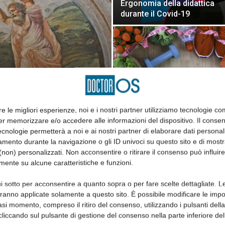
Ergonomia della didattica
durante il Covid-19
La salute come scelta e co
re le migliori esperienze, noi e i nostri partner utilizziamo tecnologie co
risultato: lo stile di vita
er memorizzare e/o accedere alle informazioni del dispositivo. Il conse
cnologie permetterà a noi e ai nostri partner di elaborare dati personal
mento durante la navigazione o gli ID univoci su questo sito e di most
non) personalizzati. Non acconsentire o ritirare il consenso può influire
mente su alcune caratteristiche e funzioni.
i sotto per acconsentire a quanto sopra o per fare scelte dettagliate. L
aranno applicate solamente a questo sito. È possibile modificare le impo
asi momento, compreso il ritiro del consenso, utilizzando i pulsanti dell
cliccando sul pulsante di gestione del consenso nella parte inferiore del