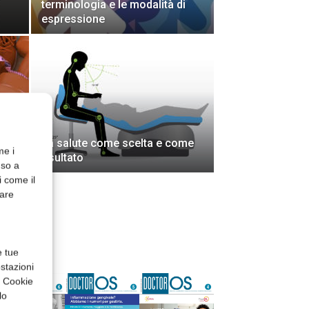
terminologia e le modalità di
espressione
me
La salute come scelta e come
me i
risultato
nso a
i come il
rare
EDICOLA
e tue
stazioni
a Cookie
lo