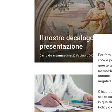
Il nostro decalogo di
presentazione
Per forni
Carlo Guastamacchia
22 Febbraio 2022
cookie p
queste te
comporta
annunci (
negativa
Clicca qu
scelte s
in qualsi
Policy o 