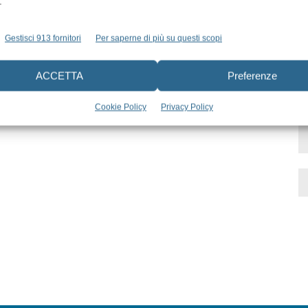
.
e
Come gestire la risorsa “tempo”
Gestisci 913 fornitori
Per saperne di più su questi scopi
Carlo Guastamacchia
24 Marzo 2021
ACCETTA
Preferenze
Cookie Policy
Privacy Policy