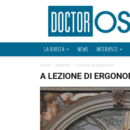
Doctor
OS
LA RIVISTA
NEWS
INTERVISTE
Home
Rubriche
A lezione di ergonomia
A LEZIONE DI ERGONO