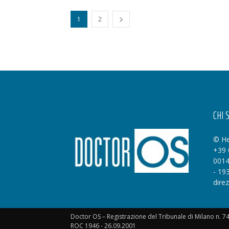
1
2
CHI 
© He
+39 
0014
- 19
dire
Doctor OS – Registrazione del Tribunale di Milano n. 7
ROC 1946 - 26.09.2001