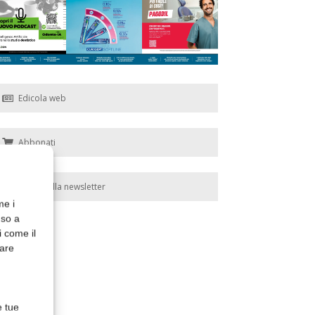
Edicola web
Abbonati
Iscriviti alla newsletter
me i
nso a
i come il
rare
e tue