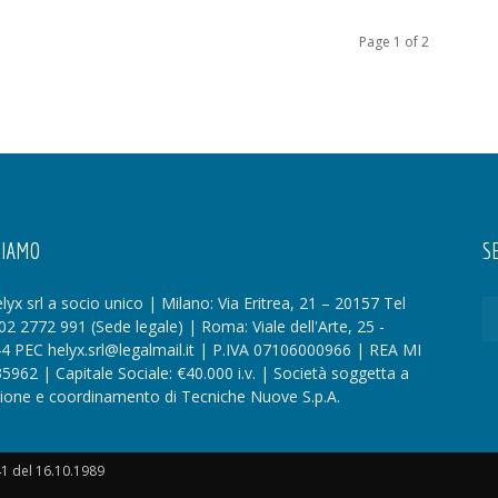
Page 1 of 2
SIAMO
SE
lyx srl a socio unico | Milano: Via Eritrea, 21 – 20157 Tel
02 2772 991 (Sede legale) | Roma: Viale dell'Arte, 25 -
4 PEC helyx.srl@legalmail.it | P.IVA 07106000966 | REA MI
35962 | Capitale Sociale: €40.000 i.v. | Società soggetta a
zione e coordinamento di Tecniche Nuove S.p.A.
41 del 16.10.1989