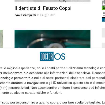
Il dentista di Fausto Coppi
Paolo Zampetti
15 Giugno 2021
re le migliori esperienze, noi e i nostri partner utilizziamo tecnologie co
o
L’evoluzione dell’endodonzia nel
er memorizzare e/o accedere alle informazioni del dispositivo. Il conse
cnologie permetterà a noi e ai nostri partner di elaborare dati personal
novecento: alcuni aspetti storici
mento durante la navigazione o gli ID univoci su questo sito e di most
Paolo Zampetti
4 Maggio 2018
non) personalizzati. Non acconsentire o ritirare il consenso può influire
mente su alcune caratteristiche e funzioni.
i sotto per acconsentire a quanto sopra o per fare scelte dettagliate. L