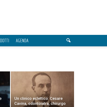
DOTTI
AGENDA
e
Un clinico eclettico: Cesare
Cavina, odontoiatra, chirurgo