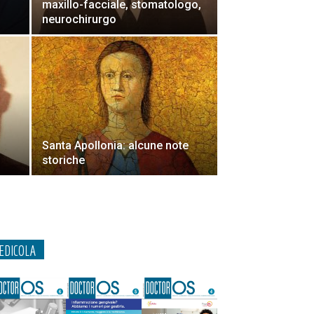
maxillo-facciale, stomatologo,
neurochirurgo
Santa Apollonia: alcune note
storiche
EDICOLA