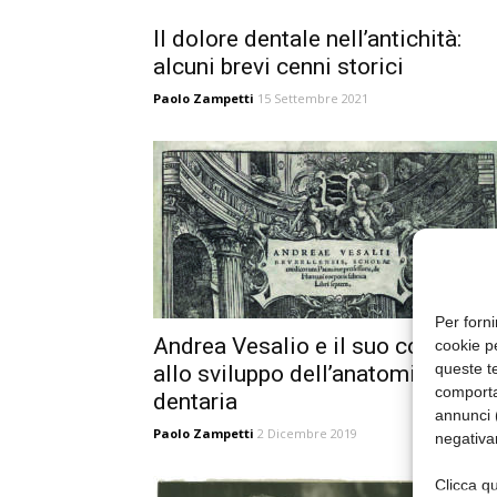
Il dolore dentale nell’antichità:
alcuni brevi cenni storici
Paolo Zampetti
15 Settembre 2021
Per forni
Andrea Vesalio e il suo contribut
cookie p
queste te
allo sviluppo dell’anatomia
comporta
dentaria
annunci (
Paolo Zampetti
2 Dicembre 2019
negativa
Clicca qu