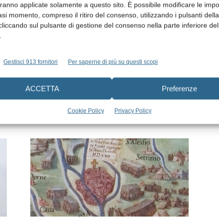
aranno applicate solamente a questo sito. È possibile modificare le impo
asi momento, compreso il ritiro del consenso, utilizzando i pulsanti dell
cliccando sul pulsante di gestione del consenso nella parte inferiore del
.
Gestisci 913 fornitori
Per saperne di più su questi scopi
Il carico immediato in
ACCETTA
Preferenze
implantologia: qualche
considerazione storica
Cookie Policy
Privacy Policy
Paolo Zampetti
21 Novembre 2017