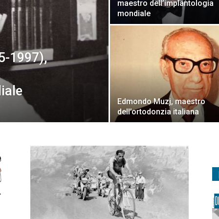
maestro dell’implantologia
mondiale
5-1997),
iale
Edmondo Muzj, maestro
dell’ortodonzia italiana