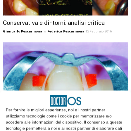
Conservativa e dintorni: analisi critica
Giancarlo Pescarmona
e
Federica Pescarmona
15 Febbraio 2016
Per fornire le migliori esperienze, noi e i nostri partner
Le tecniche additive e la patologia non
utilizziamo tecnologie come i cookie per memorizzare e/o
cariosa: caso clinico
accedere alle informazioni del dispositivo. Il consenso a queste
Francesco Salati
e
Stefano Patroni
12 Febbraio 2016
tecnologie permetterà a noi e ai nostri partner di elaborare dati