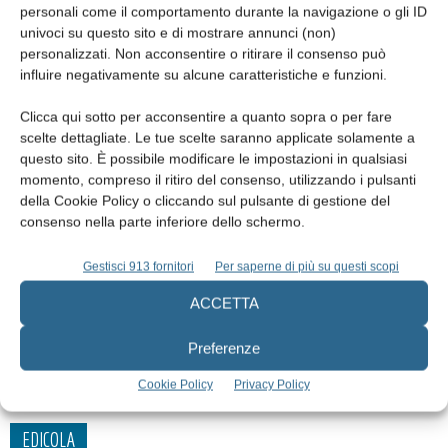
personali come il comportamento durante la navigazione o gli ID
univoci su questo sito e di mostrare annunci (non)
personalizzati. Non acconsentire o ritirare il consenso può
influire negativamente su alcune caratteristiche e funzioni.
Clicca qui sotto per acconsentire a quanto sopra o per fare
scelte dettagliate. Le tue scelte saranno applicate solamente a
questo sito. È possibile modificare le impostazioni in qualsiasi
momento, compreso il ritiro del consenso, utilizzando i pulsanti
della Cookie Policy o cliccando sul pulsante di gestione del
consenso nella parte inferiore dello schermo.
Riabilitazione endo-restaurativa del gruppo
Gestisci 913 fornitori
Per saperne di più su questi scopi
frontale superiore mediante tecnologia CAD-
ACCETTA
CAM Chairside
Franco Brenna
e
Sergio Porro
11 Febbraio 2016
Preferenze
Cookie Policy
Privacy Policy
EDICOLA