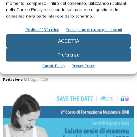
momento, compreso il ritiro del consenso, utilizzando i pulsanti
della Cookie Policy o cliccando sul pulsante di gestione del
consenso nella parte inferiore dello schermo.
Gestisci 913 fornitori
Per saperne di più su questi scopi
ACCETTA
Preferenze
Odontoiatria al microscopio: non solo un
Cookie Policy
Privacy Policy
semplice ingrandimento
Redazione
12 Maggio 2026