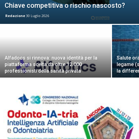
Chiave competitiva o rischio nascosto?
Redazione
30 Luglio 2026
Alfadocs si rinnova: nuova identità per la
Salute or
piattaforma scelta da oltre 12.000
legame (s
professionisti della sanità privata
la differ