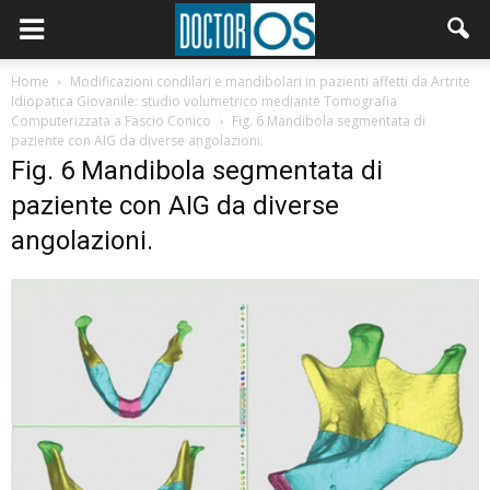
Home
Modificazioni condilari e mandibolari in pazienti affetti da Artrite
Idiopatica Giovanile: studio volumetrico mediante Tomografia
Computerizzata a Fascio Conico
Fig. 6 Mandibola segmentata di
paziente con AIG da diverse angolazioni.
Fig. 6 Mandibola segmentata di
paziente con AIG da diverse
angolazioni.