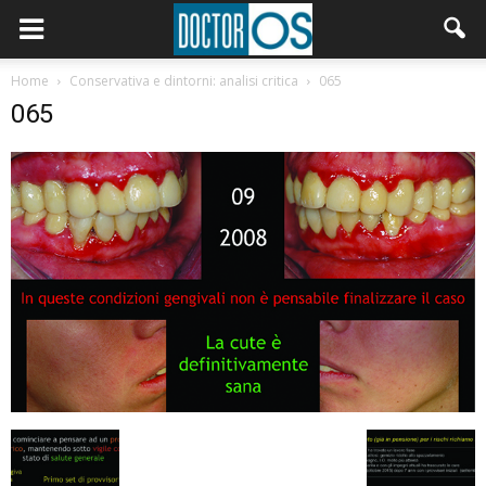
Home
Conservativa e dintorni: analisi critica
065
065