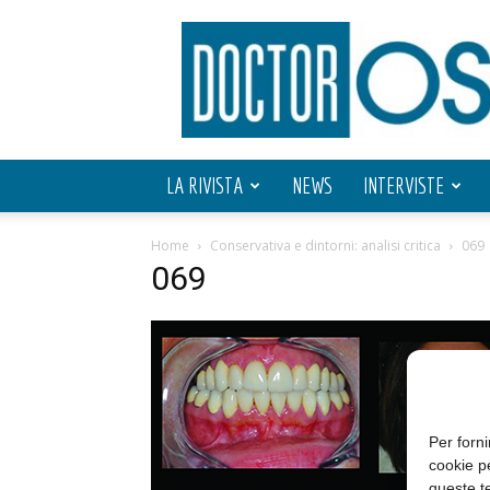
Doctor
OS
LA RIVISTA
NEWS
INTERVISTE
Home
Conservativa e dintorni: analisi critica
069
069
Per forni
cookie p
queste te