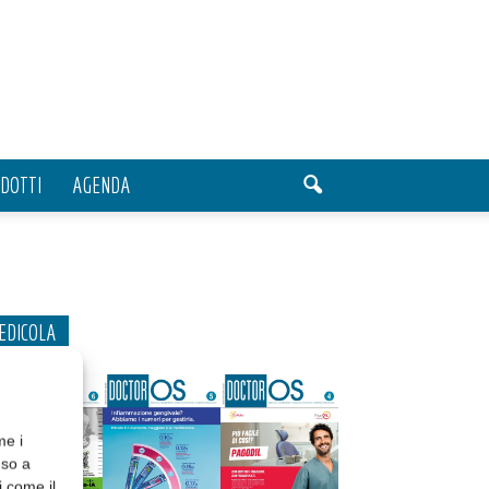
DOTTI
AGENDA
EDICOLA
me i
nso a
i come il