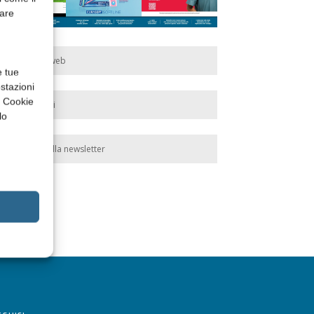
rare
Edicola web
e tue
stazioni
a Cookie
Abbonati
lo
Iscriviti alla newsletter