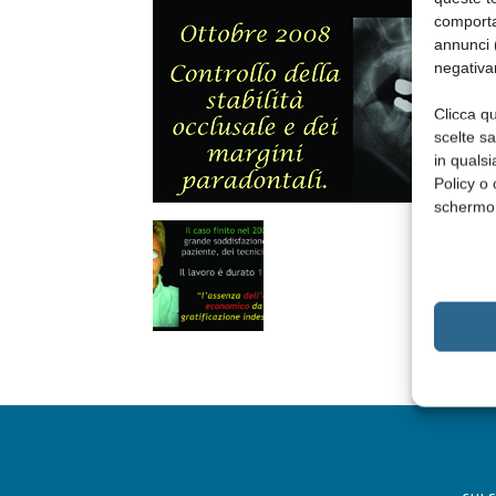
comporta
annunci (
negativa
Clicca qu
scelte s
in qualsi
Policy o 
schermo