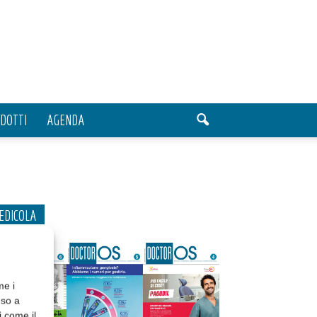
DOTTI
AGENDA
EDICOLA
me i
nso a
i come il