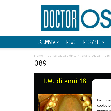
Doctor
OS
LA RIVISTA
NEWS
INTERVISTE
Home
Conservativa e dintorni: analisi critica
089
089
Per forni
cookie p
queste te