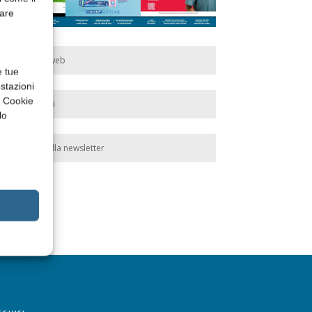
rare
Edicola web
e tue
stazioni
a Cookie
Abbonati
lo
Iscriviti alla newsletter