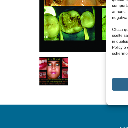
comporta
annunci (
negativa
Clicca qu
scelte s
in qualsi
Policy o 
schermo