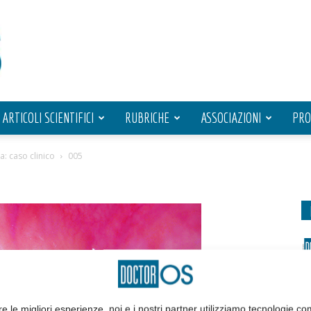
ARTICOLI SCIENTIFICI
RUBRICHE
ASSOCIAZIONI
PRO
a: caso clinico
005
re le migliori esperienze, noi e i nostri partner utilizziamo tecnologie co