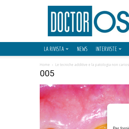
Doctor
OS
LA RIVISTA
NEWS
INTERVISTE
Home
Le tecniche additive e la patologia non carios
005
Per forni