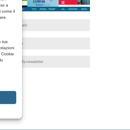
nso a
i come il
rare
Edicola web
e tue
Abbonati
stazioni
a Cookie
lo
Iscriviti alla newsletter