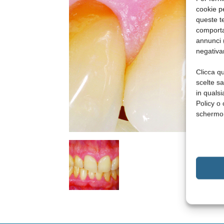
cookie p
queste te
comporta
annunci (
negativa
Clicca qu
scelte s
in qualsi
Policy o 
schermo