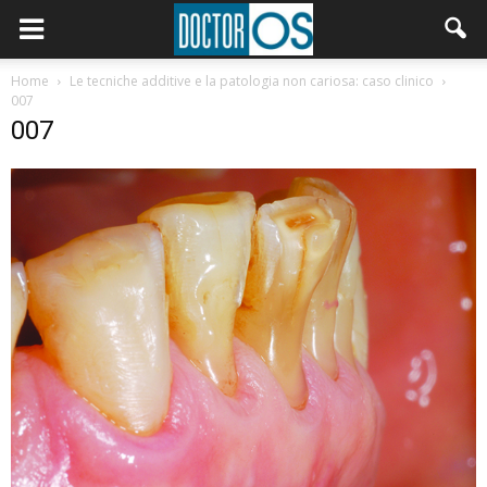
Home
Le tecniche additive e la patologia non cariosa: caso clinico
007
007