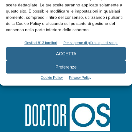
scelte dettagliate. Le tue scelte saranno applicate solamente a
Edicola web
questo sito. È possibile modificare le impostazioni in qualsiasi
momento, compreso il ritiro del consenso, utilizzando i pulsanti
della Cookie Policy o cliccando sul pulsante di gestione del
Abbonati
consenso nella parte inferiore dello schermo.
Gestisci 913 fornitori
Per saperne di più su questi scopi
Iscriviti alla newsletter
ACCETTA
Preferenze
Cookie Policy
Privacy Policy