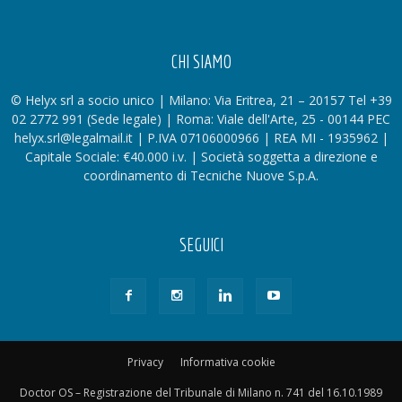
CHI SIAMO
© Helyx srl a socio unico | Milano: Via Eritrea, 21 – 20157 Tel +39
02 2772 991 (Sede legale) | Roma: Viale dell'Arte, 25 - 00144 PEC
helyx.srl@legalmail.it | P.IVA 07106000966 | REA MI - 1935962 |
Capitale Sociale: €40.000 i.v. | Società soggetta a direzione e
coordinamento di Tecniche Nuove S.p.A.
SEGUICI
Privacy
Informativa cookie
Doctor OS – Registrazione del Tribunale di Milano n. 741 del 16.10.1989