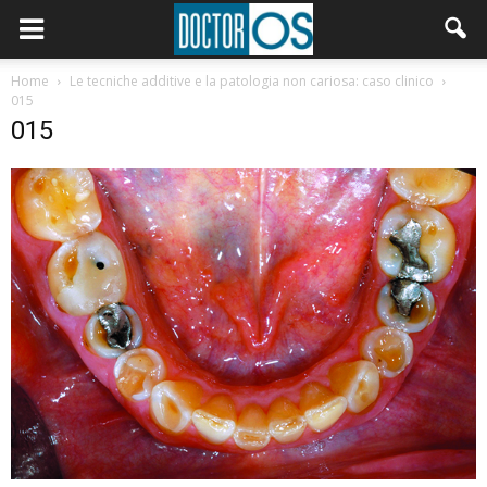
Home
Le tecniche additive e la patologia non cariosa: caso clinico
015
015