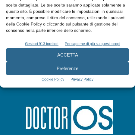
scelte dettagliate. Le tue scelte saranno applicate solamente a
Edicola web
questo sito. È possibile modificare le impostazioni in qualsiasi
momento, compreso il ritiro del consenso, utilizzando i pulsanti
della Cookie Policy o cliccando sul pulsante di gestione del
Abbonati
consenso nella parte inferiore dello schermo.
Gestisci 913 fornitori
Per saperne di più su questi scopi
Iscriviti alla newsletter
ACCETTA
Preferenze
Cookie Policy
Privacy Policy