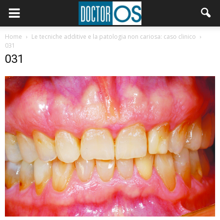
Home
Le tecniche additive e la patologia non cariosa: caso clinico
031
031