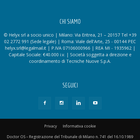
CHI SIAMO
© Helyx srl a socio unico | Milano: Via Eritrea, 21 – 20157 Tel +39
02 2772 991 (Sede legale) | Roma: Viale dell'Arte, 25 - 00144 PEC
helyx.srl@legalmail.it | P.IVA 07106000966 | REA MI - 1935962 |
Capitale Sociale: €40.000 i.v. | Società soggetta a direzione e
coordinamento di Tecniche Nuove S.p.A.
SEGUICI
Privacy
Informativa cookie
Doctor OS – Registrazione del Tribunale di Milano n. 741 del 16.10.1989