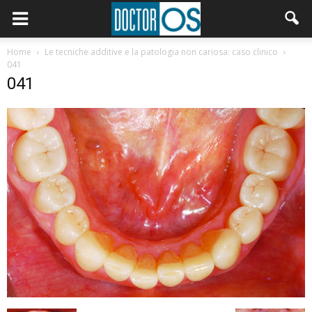
Home
Le tecniche additive e la patologia non cariosa: caso clinico
041
041