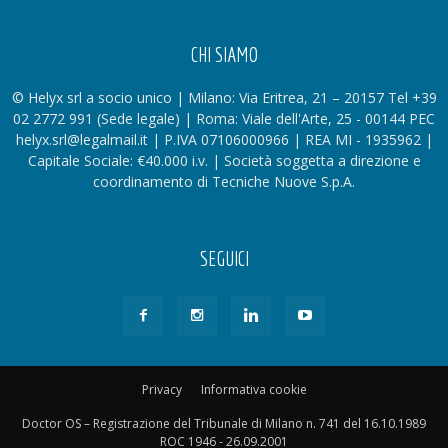
CHI SIAMO
© Helyx srl a socio unico | Milano: Via Eritrea, 21 – 20157 Tel +39
02 2772 991 (Sede legale) | Roma: Viale dell'Arte, 25 - 00144 PEC
helyx.srl@legalmail.it | P.IVA 07106000966 | REA MI - 1935962 |
Capitale Sociale: €40.000 i.v. | Società soggetta a direzione e
coordinamento di Tecniche Nuove S.p.A.
SEGUICI
Privacy
Informativa cookie
Doctor OS – Registrazione del Tribunale di Milano n. 741 del 16.10.1989
ROC 1946 - 26.09.2001