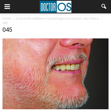
Home
Le tecniche additive e la patologia non cariosa: caso clinico
045
045