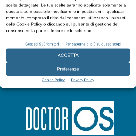
scelte dettagliate. Le tue scelte saranno applicate solamente a
Edicola web
questo sito. È possibile modificare le impostazioni in qualsiasi
momento, compreso il ritiro del consenso, utilizzando i pulsanti
della Cookie Policy o cliccando sul pulsante di gestione del
Abbonati
consenso nella parte inferiore dello schermo.
Gestisci 913 fornitori
Per saperne di più su questi scopi
Iscriviti alla newsletter
ACCETTA
Preferenze
Cookie Policy
Privacy Policy