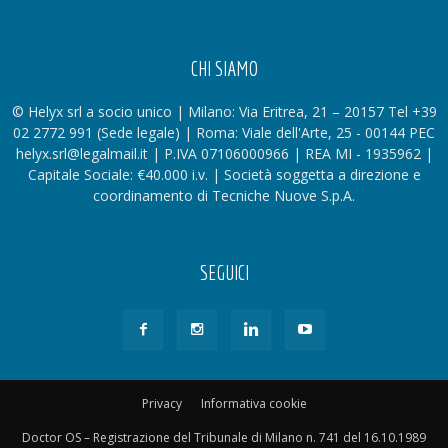
CHI SIAMO
© Helyx srl a socio unico | Milano: Via Eritrea, 21 – 20157 Tel +39
02 2772 991 (Sede legale) | Roma: Viale dell'Arte, 25 - 00144 PEC
helyx.srl@legalmail.it | P.IVA 07106000966 | REA MI - 1935962 |
Capitale Sociale: €40.000 i.v. | Società soggetta a direzione e
coordinamento di Tecniche Nuove S.p.A.
SEGUICI
Privacy
Informativa cookie
Doctor OS – Registrazione del Tribunale di Milano n. 741 del 16.10.1989