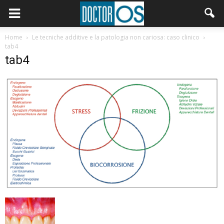
Home
Le tecniche additive e la patologia non cariosa: caso clinico
tab4
tab4