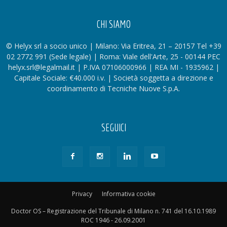
CHI SIAMO
© Helyx srl a socio unico | Milano: Via Eritrea, 21 – 20157 Tel +39
02 2772 991 (Sede legale) | Roma: Viale dell'Arte, 25 - 00144 PEC
helyx.srl@legalmail.it | P.IVA 07106000966 | REA MI - 1935962 |
Capitale Sociale: €40.000 i.v. | Società soggetta a direzione e
coordinamento di Tecniche Nuove S.p.A.
SEGUICI
Privacy
Informativa cookie
Doctor OS – Registrazione del Tribunale di Milano n. 741 del 16.10.1989
ROC 1946 - 26.09.2001