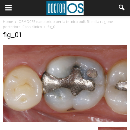
Home
ORMOCER nanoibrido per la tecnica bulk-fill nella regione
posteriore. Caso clinico
fig_01
fig_01