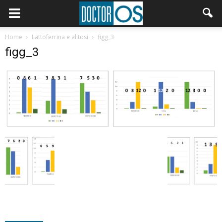
Home
Lattoferrina e alitosi
figg_3
figg_3