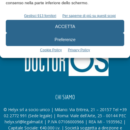
consenso nella parte inferiore dello schermo.
Gestisci 913 fornitori
Per saperne di più su questi scopi
ACCETTA
Preferenze
Cookie Policy
Privacy Policy
CHI SIAMO
© Helyx srl a socio unico | Milano: Via Eritrea, 21 – 20157 Tel +39
02 2772 991 (Sede legale) | Roma: Viale dell'Arte, 25 - 00144 PEC
helyx.srl@legalmail.it | P.IVA 07106000966 | REA MI - 1935962 |
Capitale Sociale: €40.000 i.v. | Società soggetta a direzione e