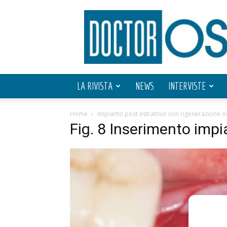
Doctor
OS
LA RIVISTA
NEWS
INTERVISTE
Home
Impianto post estrattivo con rigenerazione os
Fig. 8 Inserimento impi