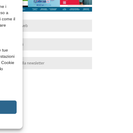
me i
nso a
i come il
rare
Edicola web
Abbonati
e tue
stazioni
a Cookie
Iscriviti alla newsletter
lo