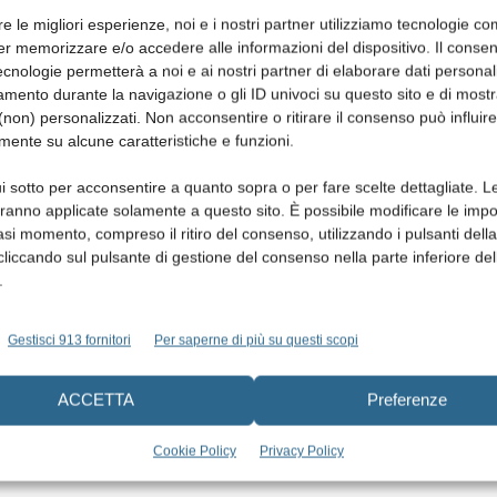
re le migliori esperienze, noi e i nostri partner utilizziamo tecnologie co
er memorizzare e/o accedere alle informazioni del dispositivo. Il conse
cnologie permetterà a noi e ai nostri partner di elaborare dati personal
mento durante la navigazione o gli ID univoci su questo sito e di most
non) personalizzati. Non acconsentire o ritirare il consenso può influire
mente su alcune caratteristiche e funzioni.
i sotto per acconsentire a quanto sopra o per fare scelte dettagliate. L
aranno applicate solamente a questo sito. È possibile modificare le impo
asi momento, compreso il ritiro del consenso, utilizzando i pulsanti dell
cliccando sul pulsante di gestione del consenso nella parte inferiore del
.
Gestisci 913 fornitori
Per saperne di più su questi scopi
ACCETTA
Preferenze
Cookie Policy
Privacy Policy