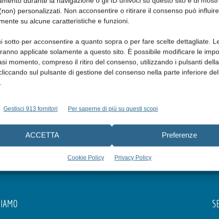
mento durante la navigazione o gli ID univoci su questo sito e di most
non) personalizzati. Non acconsentire o ritirare il consenso può influire
mente su alcune caratteristiche e funzioni.
i sotto per acconsentire a quanto sopra o per fare scelte dettagliate. L
aranno applicate solamente a questo sito. È possibile modificare le impo
asi momento, compreso il ritiro del consenso, utilizzando i pulsanti dell
cliccando sul pulsante di gestione del consenso nella parte inferiore del
.
Gestisci 913 fornitori
Per saperne di più su questi scopi
ACCETTA
Preferenze
Cookie Policy
Privacy Policy
SIAMO
SE