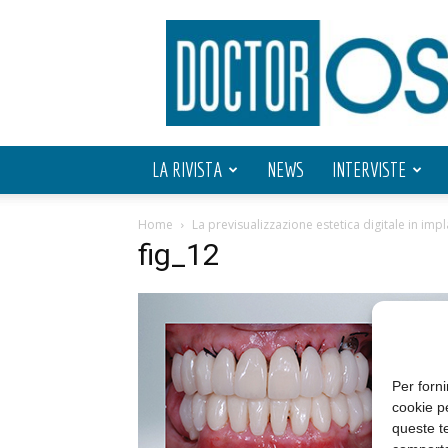
Doctor
OS
LA RIVISTA
NEWS
INTERVISTE
Home
La previsualizzazione estetica digitale in imp
fig_12
Per forni
cookie p
queste te