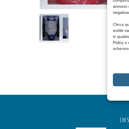
comporta
annunci (
negativa
Clicca qu
scelte s
in qualsi
Policy o 
schermo
CHI 