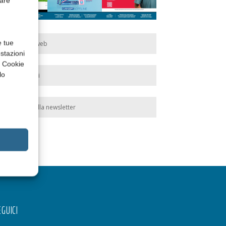
rare
e tue
Edicola web
stazioni
a Cookie
lo
Abbonati
Iscriviti alla newsletter
GUICI