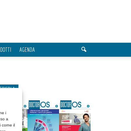
DOTTI
AGENDA
EDICOLA
me i
nso a
i come il