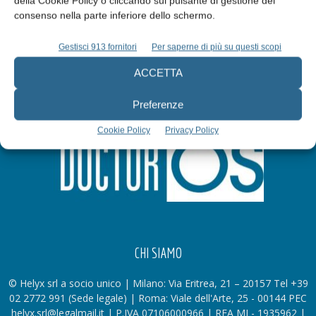
della Cookie Policy o cliccando sul pulsante di gestione del
consenso nella parte inferiore dello schermo.
Gestisci 913 fornitori
Per saperne di più su questi scopi
ACCETTA
Preferenze
Cookie Policy
Privacy Policy
CHI SIAMO
© Helyx srl a socio unico | Milano: Via Eritrea, 21 – 20157 Tel +39
02 2772 991 (Sede legale) | Roma: Viale dell'Arte, 25 - 00144 PEC
helyx.srl@legalmail.it | P.IVA 07106000966 | REA MI - 1935962 |