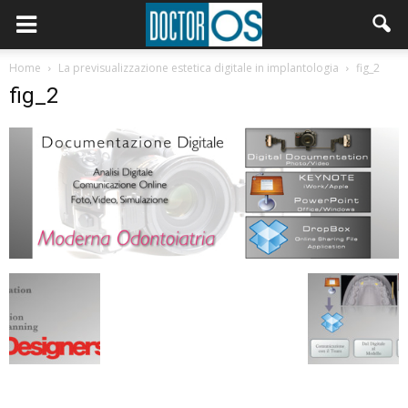
Home
La previsualizzazione estetica digitale in implantologia
fig_2
fig_2