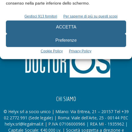
consenso nella parte inferiore dello schermo.
Gestisci 913 fornitori
Per saperne di più su questi scopi
ACCETTA
Preferenze
Cookie Policy
Privacy Policy
CHI SIAMO
© Helyx srl a socio unico | Milano: Via Eritrea, 21 – 20157 Tel +39
02 2772 991 (Sede legale) | Roma: Viale dell'Arte, 25 - 00144 PEC
helyx.srl@legalmail.it | P.IVA 07106000966 | REA MI - 1935962 |
Capitale Sociale: €40.000 i.v. | Società soggetta a direzione e