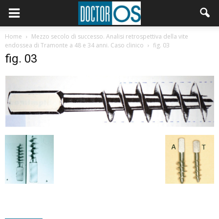
Home
Mezzo secolo di successo. Analisi retrospettiva della vite
endossea di Tramonte a 48 e 34 anni. Caso clinico
fig. 03
fig. 03