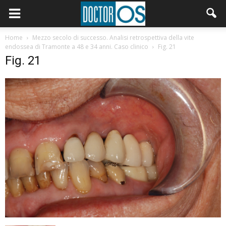
Home
Mezzo secolo di successo. Analisi retrospettiva della vite
endossea di Tramonte a 48 e 34 anni. Caso clinico
Fig. 21
Fig. 21