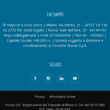
CHI SIAMO
© Helyx srl a socio unico | Milano: Via Eritrea, 21 – 20157 Tel +39
02 2772 991 (Sede legale) | Roma: Viale dell'Arte, 25 - 00144 PEC
helyx.srl@legalmail.it | P.IVA 07106000966 | REA MI - 1935962 |
Capitale Sociale: €40.000 i.v. | Società soggetta a direzione e
coordinamento di Tecniche Nuove S.p.A.
SEGUICI
Privacy
Informativa cookie
Doctor OS – Registrazione del Tribunale di Milano n. 741 del 16.10.1989
ROC 1946 - 26.09.2001