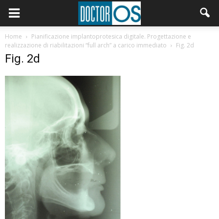
Home
Pianificazione implantoprotesica digitale. Progettazione e
realizzazione di riabilitazioni “full arch” a carico immediato
Fig. 2d
Fig. 2d