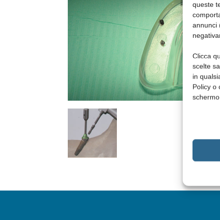
queste te
comporta
annunci (
negativa
Clicca qu
scelte s
in qualsi
Policy o 
schermo