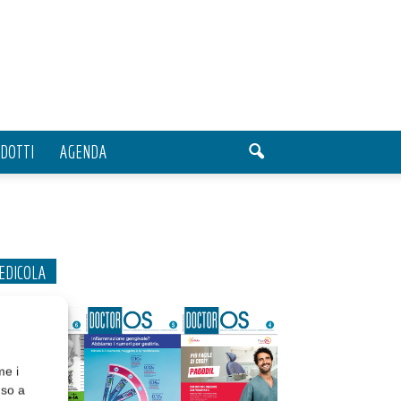
DOTTI
AGENDA
EDICOLA
me i
nso a