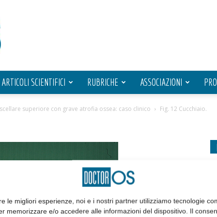
ARTICOLI SCIENTIFICI
RUBRICHE
ASSOCIAZIONI
PRO
scellare superiore con grave atrofia ossea: caso clinico
Fig. 12 Cucchiaio.
re le migliori esperienze, noi e i nostri partner utilizziamo tecnologie co
er memorizzare e/o accedere alle informazioni del dispositivo. Il conse