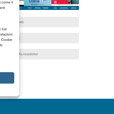
i come il
rare
Edicola web
e tue
stazioni
Abbonati
a Cookie
lo
Iscriviti alla newsletter