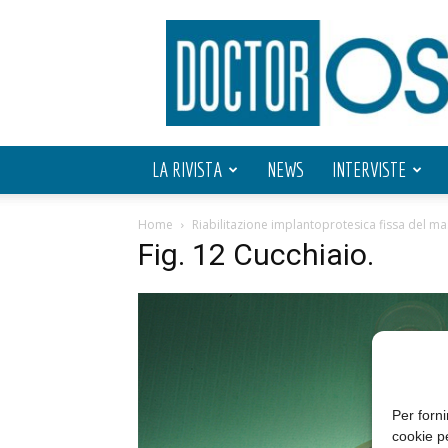
Doctor
OS
LA RIVISTA
NEWS
INTERVISTE
Home
Riabilitazione implantoprotesica fissa del ma
Fig. 12 Cucchiaio.
Per forni
cookie p