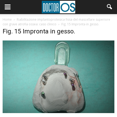
Home
Riabilitazione implantoprotesica fissa del mascellare superiore
con grave atrofia ossea: caso clinico
Fig. 15 Impronta in gesso.
Fig. 15 Impronta in gesso.