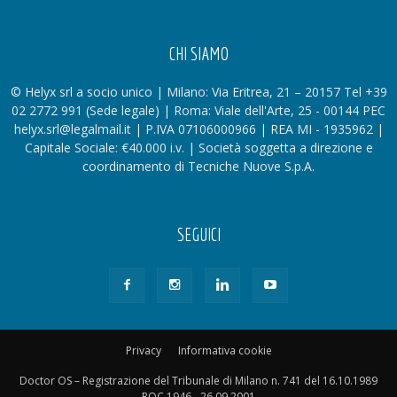
CHI SIAMO
© Helyx srl a socio unico | Milano: Via Eritrea, 21 – 20157 Tel +39
02 2772 991 (Sede legale) | Roma: Viale dell'Arte, 25 - 00144 PEC
helyx.srl@legalmail.it | P.IVA 07106000966 | REA MI - 1935962 |
Capitale Sociale: €40.000 i.v. | Società soggetta a direzione e
coordinamento di Tecniche Nuove S.p.A.
SEGUICI
Privacy
Informativa cookie
Doctor OS – Registrazione del Tribunale di Milano n. 741 del 16.10.1989
ROC 1946 - 26.09.2001