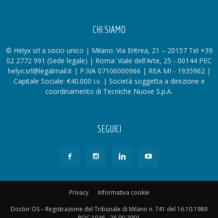
CHI SIAMO
© Helyx srl a socio unico | Milano: Via Eritrea, 21 – 20157 Tel +39
02 2772 991 (Sede legale) | Roma: Viale dell'Arte, 25 - 00144 PEC
helyx.srl@legalmail.it | P.IVA 07106000966 | REA MI - 1935962 |
Capitale Sociale: €40.000 i.v. | Società soggetta a direzione e
coordinamento di Tecniche Nuove S.p.A.
SEGUICI
Privacy
Informativa cookie
Doctor OS – Registrazione del Tribunale di Milano n. 741 del 16.10.1989
ROC 1946 - 26.09.2001