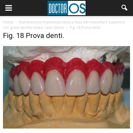
Home
Riabilitazione implantoprotesica fissa del mascellare superiore
con grave atrofia ossea: caso clinico
Fig. 18 Prova denti.
Fig. 18 Prova denti.