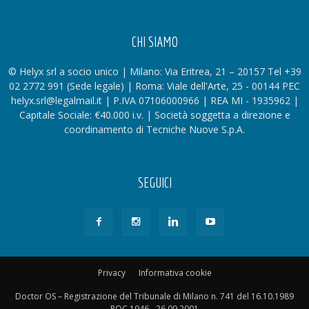
CHI SIAMO
© Helyx srl a socio unico | Milano: Via Eritrea, 21 – 20157 Tel +39
02 2772 991 (Sede legale) | Roma: Viale dell'Arte, 25 - 00144 PEC
helyx.srl@legalmail.it | P.IVA 07106000966 | REA MI - 1935962 |
Capitale Sociale: €40.000 i.v. | Società soggetta a direzione e
coordinamento di Tecniche Nuove S.p.A.
SEGUICI
Privacy
Informativa cookie
Doctor OS – Registrazione del Tribunale di Milano n. 741 del 16.10.1989
ROC 1946 - 26.09.2001