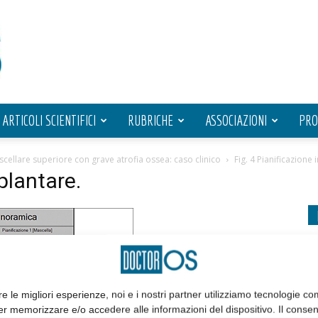
ARTICOLI SCIENTIFICI
RUBRICHE
ASSOCIAZIONI
PRO
scellare superiore con grave atrofia ossea: caso clinico
Fig. 4 Pianificazione
plantare.
re le migliori esperienze, noi e i nostri partner utilizziamo tecnologie co
er memorizzare e/o accedere alle informazioni del dispositivo. Il conse