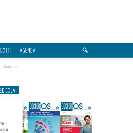
DOTTI
AGENDA
 implantare.
EDICOLA
me i
nso a