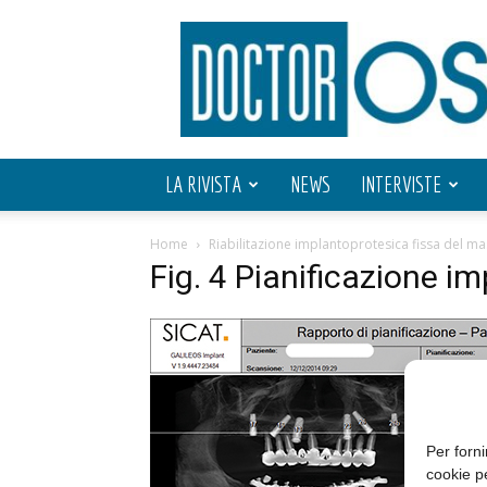
Doctor
OS
LA RIVISTA
NEWS
INTERVISTE
Home
Riabilitazione implantoprotesica fissa del ma
Fig. 4 Pianificazione im
Per forni
cookie p