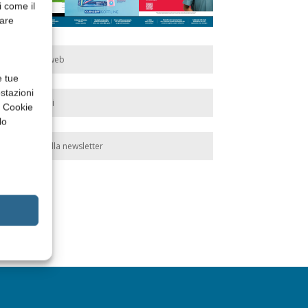
i come il
rare
Edicola web
e tue
stazioni
Abbonati
a Cookie
lo
Iscriviti alla newsletter