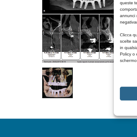
queste te
comporta
annunci (
negativa
Clicca qu
scelte s
in qualsi
Policy o 
schermo