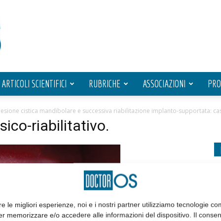
ARTICOLI SCIENTIFICI
RUBRICHE
ASSOCIAZIONI
PRO
sione cistica mandibolare e successiva riabilitazione implanto-supportata: cas
ico-riabilitativo.
re le migliori esperienze, noi e i nostri partner utilizziamo tecnologie co
er memorizzare e/o accedere alle informazioni del dispositivo. Il conse