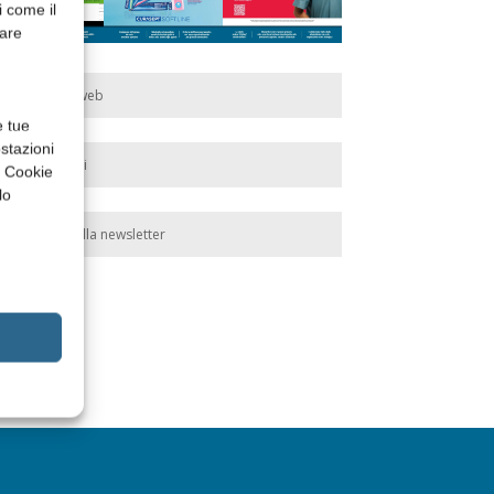
i come il
rare
Edicola web
e tue
stazioni
Abbonati
a Cookie
lo
Iscriviti alla newsletter