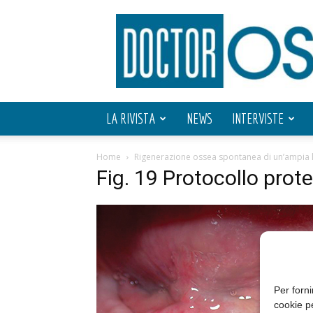
Doctor
OS
LA RIVISTA
NEWS
INTERVISTE
Home
Rigenerazione ossea spontanea di un’ampia le
Fig. 19 Protocollo protes
Per forni
cookie p