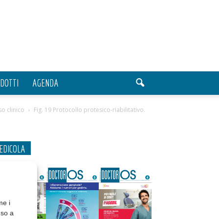
DOTTI
AGENDA
o clinico
Fig. 19 Protocollo protesico-riabilitativo.
EDICOLA
me i
nso a