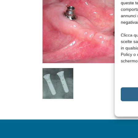
queste te
comporta
annunci (
negativa
Clicca qu
scelte s
in qualsi
Policy o 
schermo