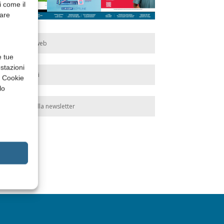
i come il
rare
Edicola web
e tue
stazioni
Abbonati
a Cookie
lo
Iscriviti alla newsletter