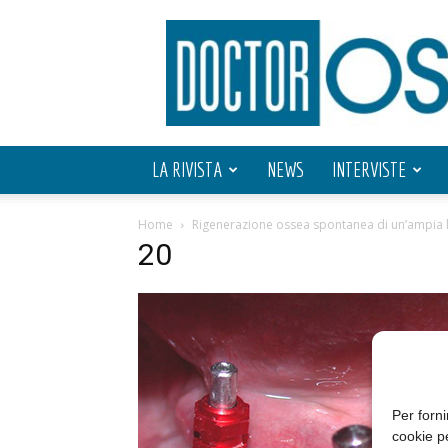
Doctor
OS
LA RIVISTA
NEWS
INTERVISTE
Home
Rigenerazione ossea spontanea di un’ampia le
20
Per forni
cookie p