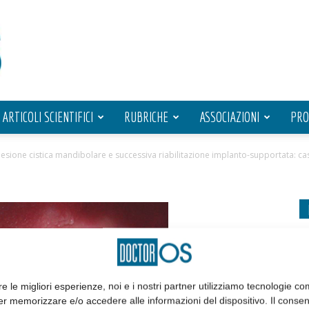
ARTICOLI SCIENTIFICI
RUBRICHE
ASSOCIAZIONI
PRO
sione cistica mandibolare e successiva riabilitazione implanto-supportata: cas
re le migliori esperienze, noi e i nostri partner utilizziamo tecnologie co
er memorizzare e/o accedere alle informazioni del dispositivo. Il conse