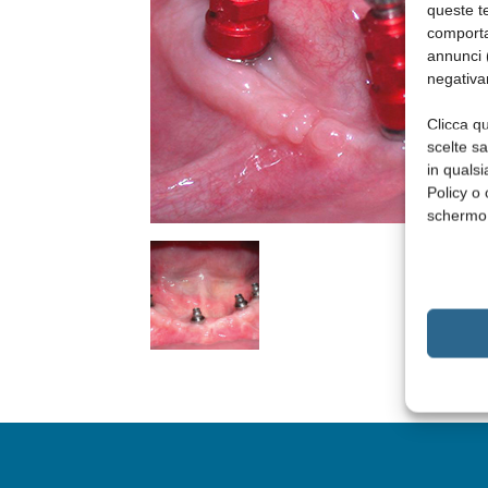
queste te
comporta
annunci (
negativa
Clicca qu
scelte s
in qualsi
Policy o 
schermo