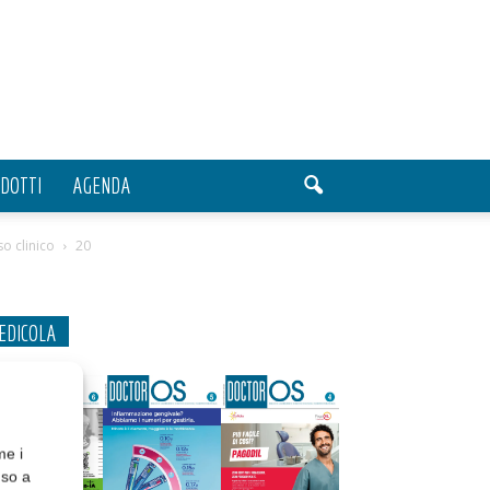
DOTTI
AGENDA
o clinico
20
EDICOLA
me i
nso a