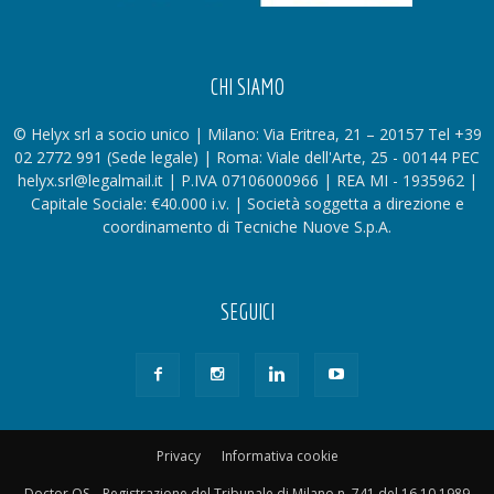
CHI SIAMO
© Helyx srl a socio unico | Milano: Via Eritrea, 21 – 20157 Tel +39
02 2772 991 (Sede legale) | Roma: Viale dell'Arte, 25 - 00144 PEC
helyx.srl@legalmail.it | P.IVA 07106000966 | REA MI - 1935962 |
Capitale Sociale: €40.000 i.v. | Società soggetta a direzione e
coordinamento di Tecniche Nuove S.p.A.
SEGUICI
Privacy
Informativa cookie
Doctor OS – Registrazione del Tribunale di Milano n. 741 del 16.10.1989