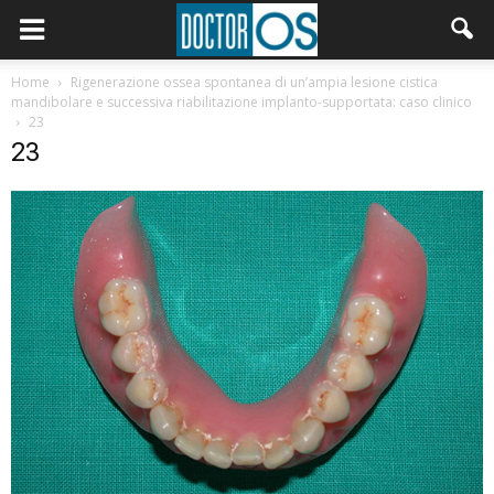
Home
Rigenerazione ossea spontanea di un’ampia lesione cistica
mandibolare e successiva riabilitazione implanto-supportata: caso clinico
23
23