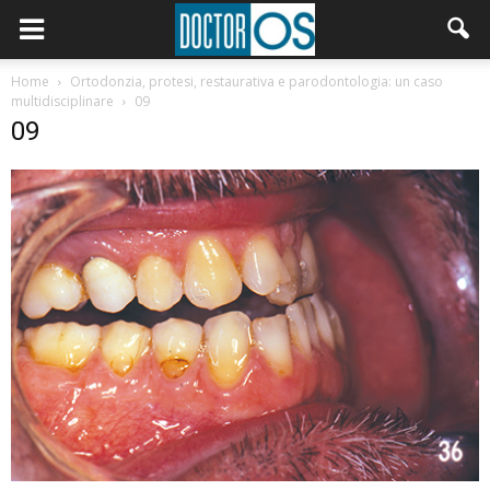
Home
Ortodonzia, protesi, restaurativa e parodontologia: un caso
multidisciplinare
09
09