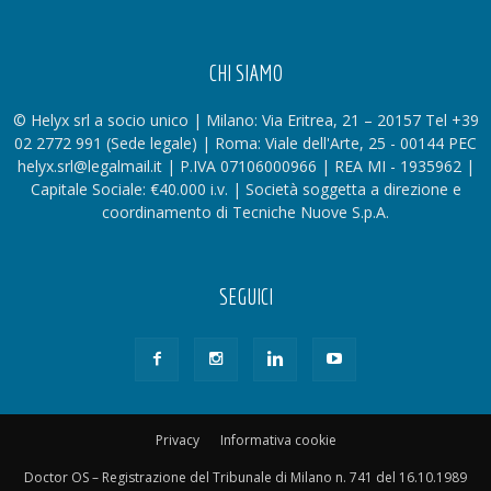
CHI SIAMO
© Helyx srl a socio unico | Milano: Via Eritrea, 21 – 20157 Tel +39
02 2772 991 (Sede legale) | Roma: Viale dell'Arte, 25 - 00144 PEC
helyx.srl@legalmail.it | P.IVA 07106000966 | REA MI - 1935962 |
Capitale Sociale: €40.000 i.v. | Società soggetta a direzione e
coordinamento di Tecniche Nuove S.p.A.
SEGUICI
Privacy
Informativa cookie
Doctor OS – Registrazione del Tribunale di Milano n. 741 del 16.10.1989