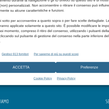
mento durante la navigazione o gli ID univoci su questo sito e di most
non) personalizzati. Non acconsentire o ritirare il consenso può influire
mente su alcune caratteristiche e funzioni.
i sotto per acconsentire a quanto sopra o per fare scelte dettagliate. L
aranno applicate solamente a questo sito. È possibile modificare le impo
asi momento, compreso il ritiro del consenso, utilizzando i pulsanti dell
cliccando sul pulsante di gestione del consenso nella parte inferiore del
.
Gestisci 913 fornitori
Per saperne di più su questi scopi
ACCETTA
Preferenze
Cookie Policy
Privacy Policy
SIAMO
SE