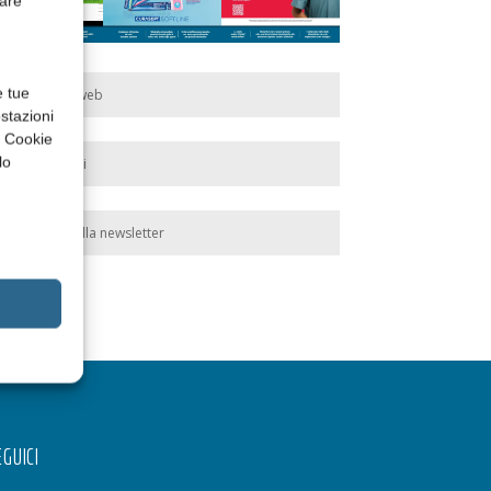
rare
e tue
Edicola web
stazioni
a Cookie
lo
Abbonati
Iscriviti alla newsletter
GUICI