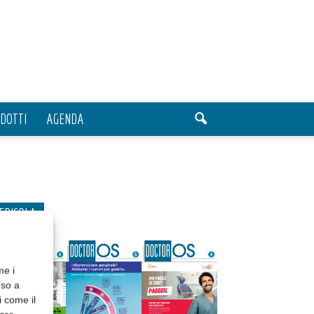
DOTTI
AGENDA
EDICOLA
me i
nso a
i come il