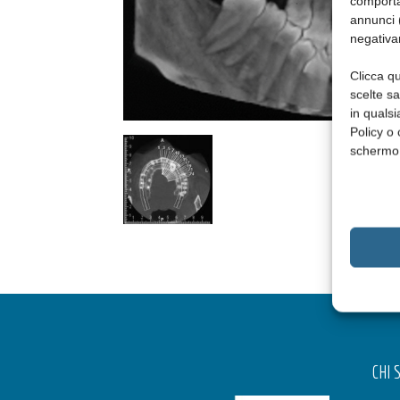
comporta
annunci (
negativa
Clicca qu
scelte s
in qualsi
Policy o 
schermo
CHI 