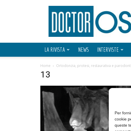
Doctor
OS
LA RIVISTA
NEWS
INTERVISTE
Home
Ortodonzia, protesi, restaurativa e parodonto
13
Per forni
cookie p
queste te