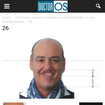
Home
Ortodonzia, protesi, restaurativa e parodontologia: un caso
multidisciplinare
26
26