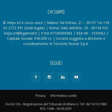
CHI SIAMO
© Helyx srl a socio unico | Milano: Via Eritrea, 21 – 20157 Tel +39
02 2772 991 (Sede legale) | Roma: Viale dell'Arte, 25 - 00144 PEC
helyx.srl@legalmail.it | P.IVA 07106000966 | REA MI - 1935962 |
Capitale Sociale: €40.000 i.v. | Società soggetta a direzione e
coordinamento di Tecniche Nuove S.p.A.
SEGUICI
Privacy
Informativa cookie
Doctor OS – Registrazione del Tribunale di Milano n. 741 del 16.10.1989
ROC 1946 - 26.09.2001