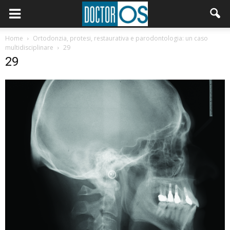
Home
Ortodonzia, protesi, restaurativa e parodontologia: un caso
multidisciplinare
29
29