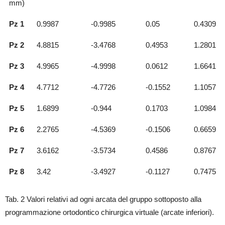
mm)
Pz 1
0.9987
-0.9985
0.05
0.4309
Pz 2
4.8815
-3.4768
0.4953
1.2801
Pz 3
4.9965
-4.9998
0.0612
1.6641
Pz 4
4.7712
-4.7726
-0.1552
1.1057
Pz 5
1.6899
-0.944
0.1703
1.0984
Pz 6
2.2765
-4.5369
-0.1506
0.6659
Pz 7
3.6162
-3.5734
0.4586
0.8767
Pz 8
3.42
-3.4927
-0.1127
0.7475
Tab. 2 Valori relativi ad ogni arcata del gruppo sottoposto alla
programmazione ortodontico chirurgica virtuale (arcate inferiori).