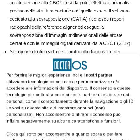
arcate dentarie alla CBCT così da poter effettuare un’analisi
precisa delle strutture dentarie e di quelle ossee. Il software
dedicato alla sovrapposizione (CATIA) riconosce i reperi
radiopachi della reference aligner ed esegue la
sovrapposizione di immagini tridimensionali delle arcate
dentarie con le immagini digitali derivanti dalla CBCT (2, 12).
Set-up ortodontico virtuale: il protocollo diagnostico dei
movimenti ortodontici permette il raggiungimento di
un’occlusione ottimale alla fine del trattamento. Il software
Per fornire le migliori esperienze, noi e i nostri partner
esegue la segmentazione dei denti e li riposiziona in una
utilizziamo tecnologie come i cookie per memorizzare e/o
relazione corretta. Questa procedura può essere automatica o
accedere alle informazioni del dispositivo. Il consenso a queste
controllata dall’operatore, che può simulare i movimenti
tecnologie permetterà a noi e ai nostri partner di elaborare dati
ortodontici con una visione tridimensionale delle relazioni
personali come il comportamento durante la navigazione o gli ID
univoci su questo sito e di mostrare annunci (non)
dentoalveolari. Un sistema basato sull’utilizzo degli archi di
personalizzati. Non acconsentire o ritirare il consenso può
Ricketts permette al software di allineare i denti nel modo più
influire negativamente su alcune caratteristiche e funzioni.
corretto per il biotipo del paziente (13). Ciò rende la procedura
standardizzata e riproducibile. Inoltre, il sistema permette di
Clicca qui sotto per acconsentire a quanto sopra o per fare