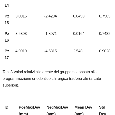
14
Pz
3.0915
-2.4294
0.0493
0.7505
15
Pz
3.5303
-1.8071
0.0164
0.7432
16
Pz
4.9919
-4.5315
2.548
0.9028
17
Tab. 3 Valori relativi alle arcate del gruppo sottoposto alla
programmazione ortodontico chirurgica tradizionale (arcate
superiori).
ID
PosMaxDev
NegMaxDev
Mean Dev
Std
(mm)
(mm)
(mm)
Dev