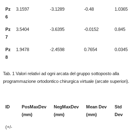
Pz
3.1597
-3.1289
-0.48
1.0365
6
Pz
3.5404
-3.6395
-0.0152
0.845
7
Pz
1.9478
-2.4598
0.7654
0.0345
8
Tab. 1 Valori relativi ad ogni arcata del gruppo sottoposto alla
programmazione ortodontico chirurgica virtuale (arcate superiori).
ID
PosMaxDev
NegMaxDev
Mean Dev
Std
(mm)
(mm)
(mm)
Dev
(+/-