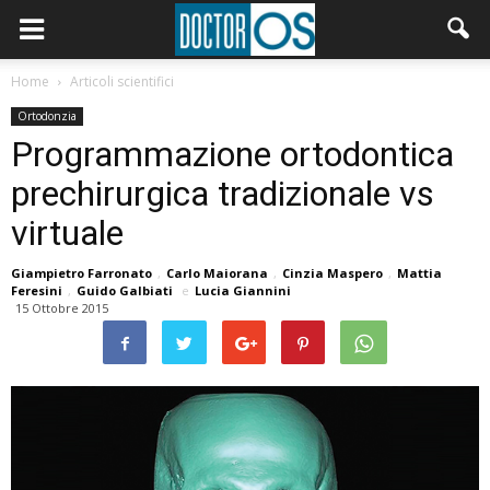
Home
Articoli scientifici
Ortodonzia
Programmazione ortodontica
prechirurgica tradizionale vs
virtuale
Giampietro Farronato
,
Carlo Maiorana
,
Cinzia Maspero
,
Mattia
Feresini
,
Guido Galbiati
e
Lucia Giannini
15 Ottobre 2015