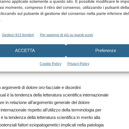
aranno applicate solamente a questo sito. È possibile modificare le impo
opatogenetici coinvolti [12]. Tali aspetti della patologia
asi momento, compreso il ritiro del consenso, utilizzando i pulsanti dell
cliccando sul pulsante di gestione del consenso nella parte inferiore del
a oggetto di discussione ed il numero relativo di
.
menti potrebbe riflettere l’effettiva attualità e l’interesse
re.
Gestisci 913 fornitori
Per saperne di più su questi scopi
re la tendenza della letteratura internazionale degli ultimi
con oggetto argomenti relativi alla patologia
ACCETTA
Preferenze
al tipo di terminologia utilizzata e la tendenza rispetto ai
ziali fattori eziopatogenetici implicati nella disfunzione.
Cookie Policy
Privacy Policy
u argomenti di dolore oro-facciale e disordini
l è la tendenza della letteratura scientifica internazionale
re in relazione all’argomento generale del dolore
nternazionale rispetto all’utilizzo della terminologia per
la tendenza della letteratura scientifica in merito alla
potenziali fattori eziopatogenetici implicati nella patologia