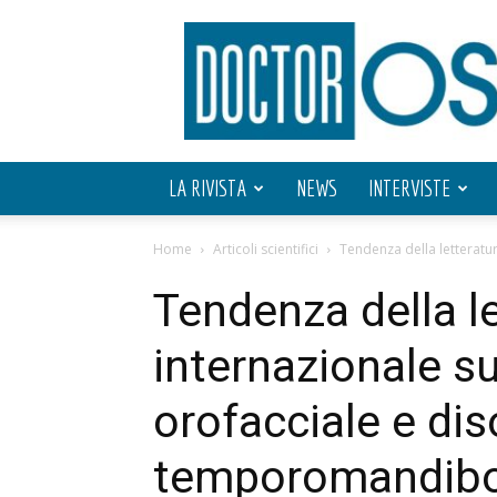
Doctor
OS
LA RIVISTA
NEWS
INTERVISTE
Home
Articoli scientifici
Tendenza della letteratu
Tendenza della l
internazionale s
orofacciale e dis
temporomandibo