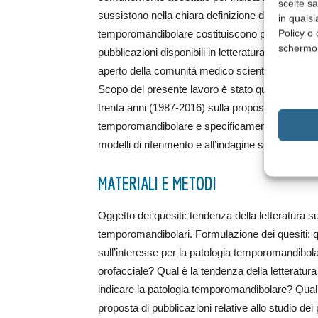
scelte s
sussistono nella chiara definizione dei fattori ezi
in qualsi
Policy o 
temporomandibolare costituiscono pertanto ancor
schermo
pubblicazioni disponibili in letteratura su tali argo
aperto della comunità medico scientifica di setto
Scopo del presente lavoro è stato quello di valuta
trenta anni (1987-2016) sulla proposta di lavori 
temporomandibolare e specificamente la tendenza 
modelli di riferimento e all’indagine sui vari poten
MATERIALI E METODI
Oggetto dei quesiti: tendenza della letteratura s
temporomandibolari. Formulazione dei quesiti: qua
sull’interesse per la patologia temporomandibola
orofacciale? Qual è la tendenza della letteratura i
indicare la patologia temporomandibolare? Qual è 
proposta di pubblicazioni relative allo studio dei 