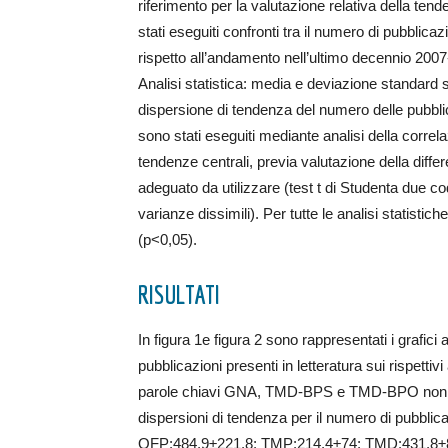
riferimento per la valutazione relativa della tend
stati eseguiti confronti tra il numero di pubblic
rispetto all’andamento nell’ultimo decennio 200
Analisi statistica: media e deviazione standard so
dispersione di tendenza del numero delle pubblica
sono stati eseguiti mediante analisi della correl
tendenze centrali, previa valutazione della differen
adeguato da utilizzare (test t di Studenta due co
varianze dissimili). Per tutte le analisi statistiche
(p<0,05).
RISULTATI
In figura 1e figura 2 sono rappresentati i grafici
pubblicazioni presenti in letteratura sui rispetti
parole chiavi GNA, TMD-BPS e TMD-BPO non ha ra
dispersioni di tendenza per il numero di pubblic
OFP:484,9±221,8; TMP:214,4±74; TMD:431,8±