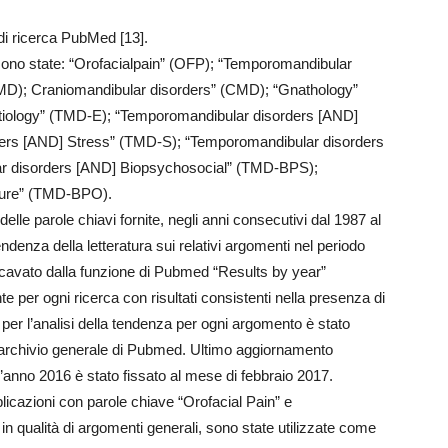
di ricerca PubMed [13].
e sono state: “Orofacialpain” (OFP); “Temporomandibular
MD); Craniomandibular disorders” (CMD); “Gnathology”
iology” (TMD-E); “Temporomandibular disorders [AND]
ers [AND] Stress” (TMD-S); “Temporomandibular disorders
r disorders [AND] Biopsychosocial” (TMD-BPS);
ture” (TMD-BPO).
elle parole chiavi fornite, negli anni consecutivi dal 1987 al
tendenza della letteratura sui relativi argomenti nel periodo
ricavato dalla funzione di Pubmed “Results by year”
 per ogni ricerca con risultati consistenti nella presenza di
a per l’analisi della tendenza per ogni argomento è stato
l’archivio generale di Pubmed. Ultimo aggiornamento
 l’anno 2016 è stato fissato al mese di febbraio 2017.
licazioni con parole chiave “Orofacial Pain” e
n qualità di argomenti generali, sono state utilizzate come