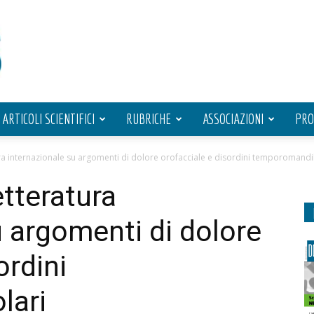
ARTICOLI SCIENTIFICI
RUBRICHE
ASSOCIAZIONI
PRO
ra internazionale su argomenti di dolore orofacciale e disordini temporomandi
etteratura
u argomenti di dolore
ordini
lari