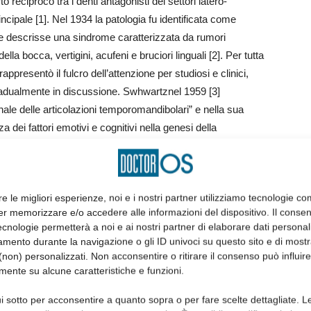
eciproco tra i denti antagonisti dei settori latero-
cipale [1]. Nel 1934 la patologia fu identificata come
che descrisse una sindrome caratterizzata da rumori
 della bocca, vertigini, acufeni e bruciori linguali [2]. Per tutta
ppresentò il fulcro dell’attenzione per studiosi e clinici,
gradualmente in discussione. Swhwartznel 1959 [3]
nale delle articolazioni temporomandibolari” e nella sua
a dei fattori emotivi e cognitivi nella genesi della
psicofisiologica” [4] secondo cui stress e parafunzioni si
ico e dolore, adottando al contempo la terminologia di
 Il modello di medicina biopsicosociale postulato da Engel
re le migliori esperienze, noi e i nostri partner utilizziamo tecnologie co
emporomandibolari [6]. Nel 1982 Bell propose il termine
er memorizzare e/o accedere alle informazioni del dispositivo. Il conse
1989 il termine “Disordini Craniomandibolari” [8]. Al finire
cnologie permetterà a noi e ai nostri partner di elaborare dati personal
ione di un approccio alla medicina basato sulle evidenze
mento durante la navigazione o gli ID univoci su questo sito e di most
iopatogenetico multifattoriale, caratterizzato da fattori
non) personalizzati. Non acconsentire o ritirare il consenso può influire
mente su alcune caratteristiche e funzioni.
nti [10,11].
zazione della tassonomia, ancora non esiste un unico termine
i sotto per acconsentire a quanto sopra o per fare scelte dettagliate. L
ia temporomandibolare, ed ancora numerose controversie