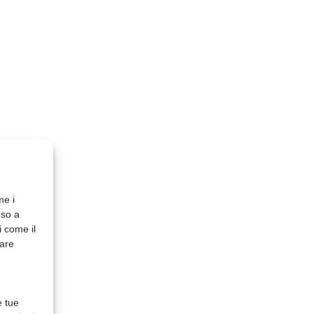
me i
nso a
i come il
rare
e tue