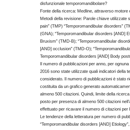
disfunzionale temporomandibolare?
Fonte della ricerca: Medline, attraverso motore 
Metodi della revisione: Parole chiave utilizzat
pain” (TMP) “Temporomandibular disorders” (T
(GNA); “Temporomandibular disorders [AND] Et
Bruxism” (TMD-B); “Temporomandibular disord
[AND] occlusion” (TMD-O); “Temporomandibula
Temporomandibular disorders [AND] Body pos
Il numero di pubblicazioni per anno, per ognuna d
2016 sono state utilizzate quali indicatori della 
considerato. Il numero di pubblicazioni è stato 
costituita da un grafico generato automaticamente
almeno 500 citazioni. Quindi, limite della ricerc
posto per presenza di almeno 500 citazioni nel
effettuato per ricavare il numero di citazioni per
Le tendenze della letteratura per numero di pubb
“Temporomandibular disorders [AND] Etiology”, i