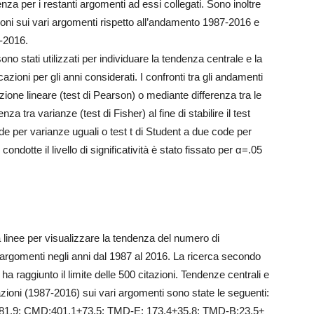
enza per i restanti argomenti ad essi collegati. Sono inoltre
azioni sui vari argomenti rispetto all’andamento 1987-2016 e
7-2016.
no stati utilizzati per individuare la tendenza centrale e la
zioni per gli anni considerati. I confronti tra gli andamenti
azione lineare (test di Pearson) o mediante differenza tra le
za tra varianze (test di Fisher) al fine di stabilire il test
de per varianze uguali o test t di Student a due code per
 condotte il livello di significatività è stato fissato per α=.05
 a linee per visualizzare la tendenza del numero di
vi argomenti negli anni dal 1987 al 2016. La ricerca secondo
ggiunto il limite delle 500 citazioni. Tendenze centrali e
azioni (1987-2016) sui vari argomenti sono state le seguenti:
81,9; CMD:401,1±73,5; TMD-E: 173,4±35,8; TMD-B:23,5±