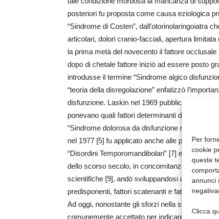
tale condizione morbosa la mancanza di supporto r
posteriori fu proposta come causa eziologica prin
“Sindrome di Costen”, dall’otorinolaringoiatra 
articolari, dolori cranio-facciali, apertura limitata
la prima metà del novecento il fattore occlusale ra
dopo di chetale fattore iniziò ad essere posto 
introdusse il termine “Sindrome algico disfunzio
“teoria della disregolazione” enfatizzò l’importanz
disfunzione. Laskin nel 1969 pubblicò la “teoria 
ponevano quali fattori determinanti di sovraccar
“Sindrome dolorosa da disfunzione miofasciale”.
Per forni
nel 1977 [5] fu applicato anche alle patologie t
cookie p
“Disordini Temporomandibolari” [7] e Mc Neil nel 
queste te
dello scorso secolo, in concomitanza alla diffus
comporta
scientifiche [9], andò sviluppandosi un modello ez
annunci (
negativa
predisponenti, fattori scatenanti e fattori perpetua
Ad oggi, nonostante gli sforzi nella standardiz
Clicca qu
comunemente accettato per indicare la patolog