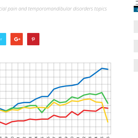
facial pain and temporomandibular disorders topics
er