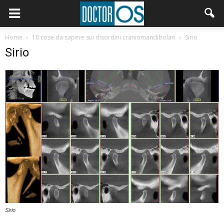
Home
10 cose da sapere sui disordini craniomandibolari
Sirio
Sirio
Sirio