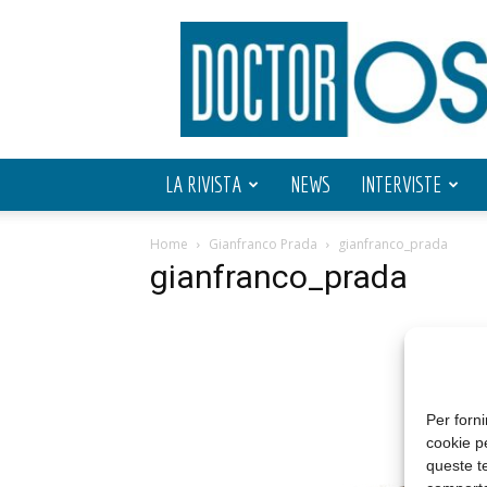
Doctor
OS
LA RIVISTA
NEWS
INTERVISTE
Home
Gianfranco Prada
gianfranco_prada
gianfranco_prada
Per forni
cookie p
queste te