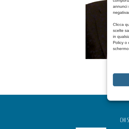
comporta
annunci (
negativa
Clicca qu
scelte s
in qualsi
Policy o 
schermo
CHI 