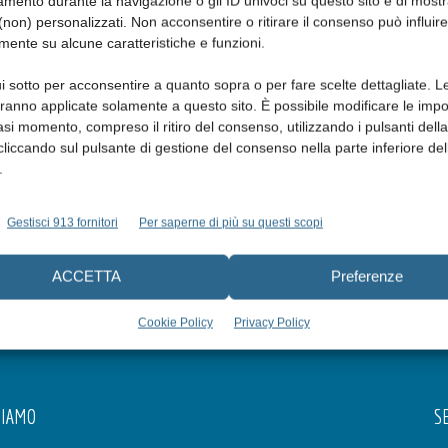
mento durante la navigazione o gli ID univoci su questo sito e di most
non) personalizzati. Non acconsentire o ritirare il consenso può influire
mente su alcune caratteristiche e funzioni.
i sotto per acconsentire a quanto sopra o per fare scelte dettagliate. L
aranno applicate solamente a questo sito. È possibile modificare le impo
asi momento, compreso il ritiro del consenso, utilizzando i pulsanti dell
cliccando sul pulsante di gestione del consenso nella parte inferiore del
.
Gestisci 913 fornitori
Per saperne di più su questi scopi
ACCETTA
Preferenze
Cookie Policy
Privacy Policy
SIAMO
SE