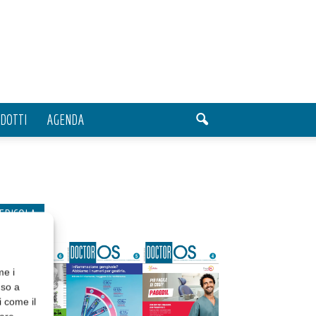
DOTTI
AGENDA
EDICOLA
me i
nso a
i come il