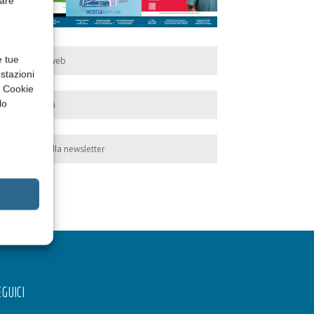
rare
e tue
Edicola web
stazioni
a Cookie
lo
Abbonati
Iscriviti alla newsletter
GUICI