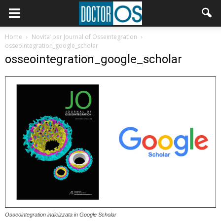
Home
Novita’ per Journal of Osseintegration
osseointegration_google_scholar
osseointegration_google_scholar
Osseointegration indicizzata in Google Scholar