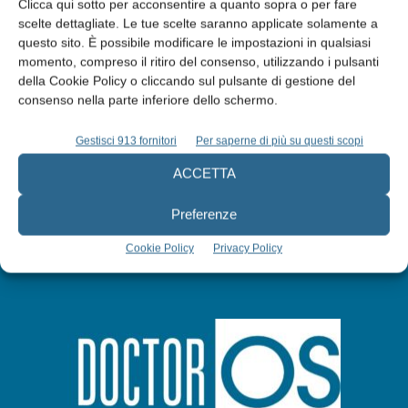
Clicca qui sotto per acconsentire a quanto sopra o per fare
scelte dettagliate. Le tue scelte saranno applicate solamente a
Edicola web
questo sito. È possibile modificare le impostazioni in qualsiasi
momento, compreso il ritiro del consenso, utilizzando i pulsanti
della Cookie Policy o cliccando sul pulsante di gestione del
Abbonati
consenso nella parte inferiore dello schermo.
Gestisci 913 fornitori
Per saperne di più su questi scopi
Iscriviti alla newsletter
ACCETTA
Preferenze
Cookie Policy
Privacy Policy