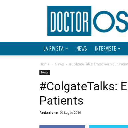
Doctor
OS
LA RIVISTA
NEWS
INTERVISTE
Home
News
#ColgateTalks: Empower Your Patie
News
#ColgateTalks: 
Patients
Redazione
20 Luglio 2016