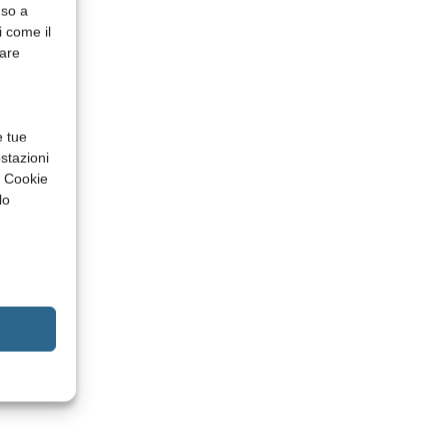
nso a
i come il
rare
e tue
stazioni
a Cookie
lo