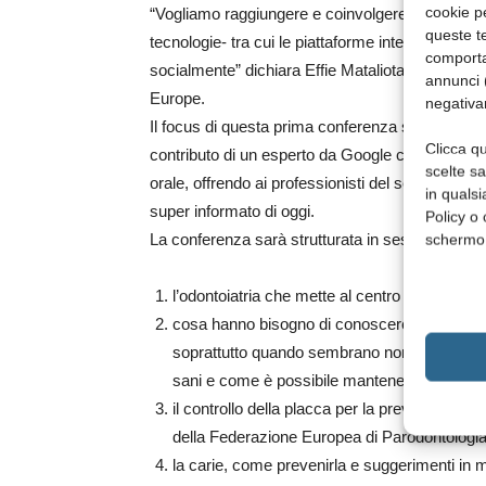
cookie p
“Vogliamo raggiungere e coinvolgere una nuova g
queste te
tecnologie- tra cui le piattaforme internazionali
comporta
socialmente” dichiara Effie Mataliotaki, Exter
annunci (
Europe.
negativa
Il focus di questa prima conferenza sarà l’odontoi
Clicca qu
contributo di un esperto da Google che presenterà
scelte s
orale, offrendo ai professionisti del settore strum
in qualsi
super informato di oggi.
Policy o 
La conferenza sarà strutturata in sessioni temati
schermo
l’odontoiatria che mette al centro il paziente
cosa hanno bisogno di conoscere i professionis
soprattutto quando sembrano non avere parti
sani e come è possibile mantenere un biofilm
il controllo della placca per la prevenzione de
della Federazione Europea di Parodontologia 
la carie, come prevenirla e suggerimenti in m