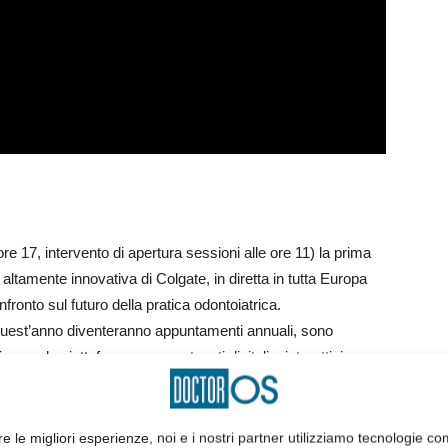
ore 17, intervento di apertura sessioni alle ore 11) la prima
 altamente innovativa di Colgate, in diretta in tutta Europa
ronto sul futuro della pratica odontoiatrica.
quest’anno diventeranno appuntamenti annuali, sono
izzano le piattaforme con contenuti digitali e interattivi;
i livello mondiale nel settore odontoiatrico e creeranno una
ione di esperti per esaminare e discutere i recenti
ci di leadership e di gestione pratica.
re le migliori esperienze, noi e i nostri partner utilizziamo tecnologie co