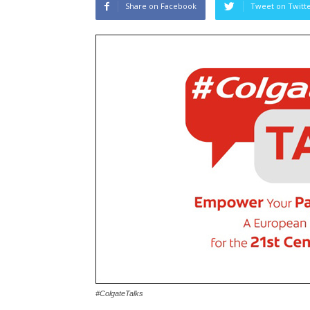
Share on Facebook
Tweet on Twitt
#ColgateTalks