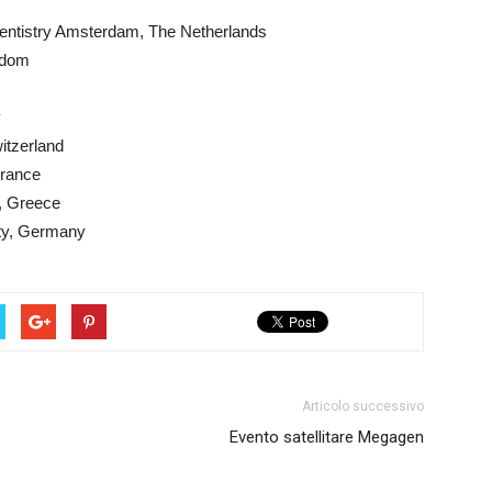
Dentistry Amsterdam, The Netherlands
ngdom
y
itzerland
France
, Greece
ity, Germany
Articolo successivo
Evento satellitare Megagen