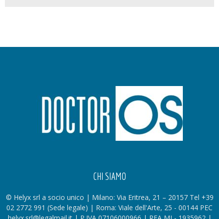
CHI SIAMO
© Helyx srl a socio unico | Milano: Via Eritrea, 21 – 20157 Tel +39
02 2772 991 (Sede legale) | Roma: Viale dell'Arte, 25 - 00144 PEC
helyx.srl@legalmail.it | P.IVA 07106000966 | REA MI - 1935962 |