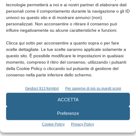
ARTICOLI CORRELATI
tecnologie permetterà a noi e ai nostri partner di elaborare dati
ALTRI ARTICOLI DALLO STESSO AUTORE
personali come il comportamento durante la navigazione o gli ID
univoci su questo sito e di mostrare annunci (non)
personalizzati. Non acconsentire o ritirare il consenso può
Lo studio odontoiatrico nell’era dell’AI.
influire negativamente su alcune caratteristiche e funzioni.
Chiave competitiva o rischio nascosto?
Clicca qui sotto per acconsentire a quanto sopra o per fare
scelte dettagliate. Le tue scelte saranno applicate solamente a
questo sito. È possibile modificare le impostazioni in qualsiasi
Alfadocs si rinnova: nuova identità per la
momento, compreso il ritiro del consenso, utilizzando i pulsanti
piattaforma scelta da oltre 12.000
della Cookie Policy o cliccando sul pulsante di gestione del
professionisti della sanità privata
consenso nella parte inferiore dello schermo.
Salute orale e performance sportiva: il
Gestisci 913 fornitori
Per saperne di più su questi scopi
legame (spesso sottovalutato) che può
ACCETTA
fare la differenza
Preferenze
Cookie Policy
Privacy Policy