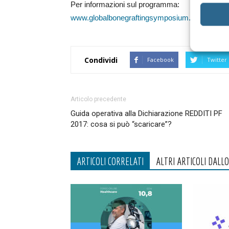
Per informazioni sul programma:
www.globalbonegraftingsymposium.com
●
Condividi
Facebook
Twitter
Articolo precedente
Guida operativa alla Dichiarazione REDDITI PF
2017: cosa si può “scaricare”?
ARTICOLI CORRELATI
ALTRI ARTICOLI DALL