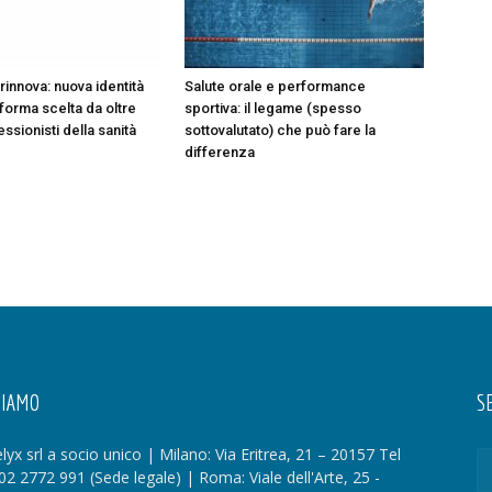
rinnova: nuova identità
Salute orale e performance
aforma scelta da oltre
sportiva: il legame (spesso
ssionisti della sanità
sottovalutato) che può fare la
differenza
SIAMO
SE
lyx srl a socio unico | Milano: Via Eritrea, 21 – 20157 Tel
02 2772 991 (Sede legale) | Roma: Viale dell'Arte, 25 -