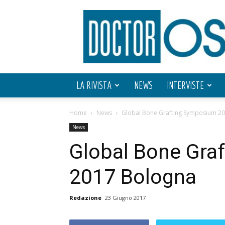
Doctor
OS
LA RIVISTA
NEWS
INTERVISTE
Home
News
Global Bone Grafting Symposium 2
News
Global Bone Gra
2017 Bologna
Redazione
23 Giugno 2017