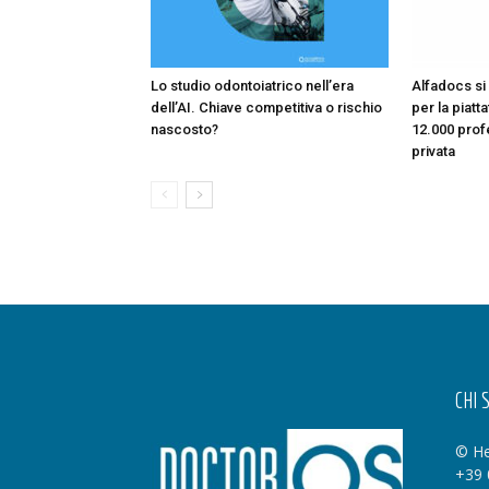
Lo studio odontoiatrico nell’era
Alfadocs si 
dell’AI. Chiave competitiva o rischio
per la piatt
nascosto?
12.000 profe
privata
CHI 
© He
+39 