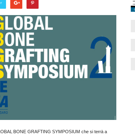
er
 GLOBAL BONE GRAFTING SYMPOSIUM che si terrà a