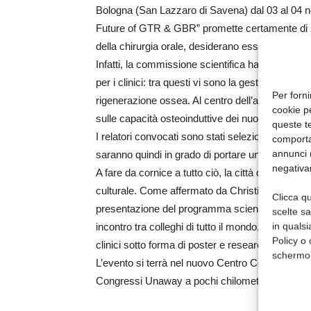
Bologna (San Lazzaro di Savena) dal 03 al 04 n
Future of GTR & GBR” promette certamente di so
della chirurgia orale, desiderano essere partecip
Infatti, la commissione scientifica ha preparat
per i clinici: tra questi vi sono la gestione dei tes
Per forni
rigenerazione ossea. Al centro dell’attenzione, p
cookie p
sulle capacità osteoinduttive dei nuovi biomateria
queste te
I relatori convocati sono stati selezionati tra i più
comporta
annunci (
saranno quindi in grado di portare un contributo 
negativa
A fare da cornice a tutto ciò, la città di Bologn
culturale. Come affermato da Christian Riso – Ma
Clicca qu
presentazione del programma scientifico, «il c
scelte s
in qualsi
incontro tra colleghi di tutto il mondo, offre anche
Policy o 
clinici sotto forma di poster e research competit
schermo
L’evento si terrà nel nuovo Centro Congressi si
Congressi Unaway a pochi chilometri dal centro d