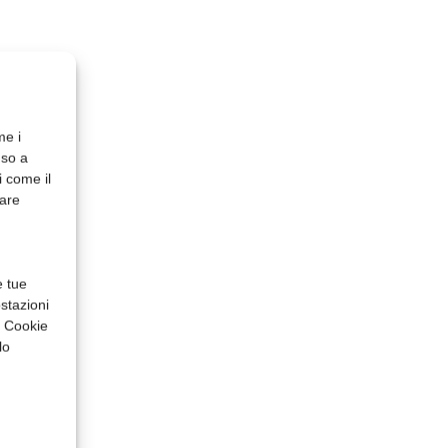
me i
nso a
i come il
rare
e tue
stazioni
a Cookie
lo