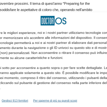
ovembre prossimi. Il tema di quest’anno “Preparing for the
ddisfare le aspettative di coloro che, operando nell’ambito
i dell’indispensabile connubio tra scienza e clinica pratica.
o un programma incentrato su argomenti di maggior rilevanza
suti molli e le strategie per migliorare la predicibilità nella
re le migliori esperienze, noi e i nostri partner utilizziamo tecnologie co
oi, ci saranno le presentazioni con evidenze scientifiche
er memorizzare e/o accedere alle informazioni del dispositivo. Il conse
li.
cnologie permetterà a noi e ai nostri partner di elaborare dati personal
 stimati e riconosciuti clinici e ricercatori nei relativi ambiti e
mento durante la navigazione o gli ID univoci su questo sito e di most
non) personalizzati. Non acconsentire o ritirare il consenso può influire
di indiscusso valore.
mente su alcune caratteristiche e funzioni.
a che offre diverse opportunità di svago e approfondimento
naging Director Bioimplon Italia – Mallivento, durante la
i sotto per acconsentire a quanto sopra o per fare scelte dettagliate. L
ongresso annuale GBGS costituisce un esclusivo punto di
aranno applicate solamente a questo sito. È possibile modificare le impo
asi momento, compreso il ritiro del consenso, utilizzando i pulsanti dell
 la possibilità di presentare ricerche originali e sviluppi
cliccando sul pulsante di gestione del consenso nella parte inferiore del
ion».
.
tuato a San Lazzaro di Savena presso l’innovativo centro
ella città di Bologna.
Gestisci 913 fornitori
Per saperne di più su questi scopi