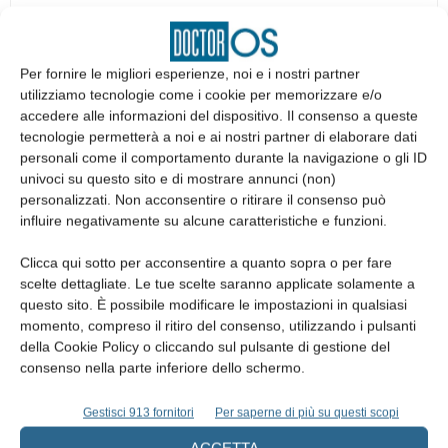
Articolo precedente
Articolo successivo
Per fornire le migliori esperienze, noi e i nostri partner
La Scuola Medica Salernitana
Alla Sapienza parte la
utilizziamo tecnologie come i cookie per memorizzare e/o
premia il professor Tiziano
tredicesima edizione del Master
accedere alle informazioni del dispositivo. Il consenso a queste
Testori
di II livello in
tecnologie permetterà a noi e ai nostri partner di elaborare dati
Odontostomatologia in età
personali come il comportamento durante la navigazione o gli ID
evolutiva
univoci su questo sito e di mostrare annunci (non)
personalizzati. Non acconsentire o ritirare il consenso può
influire negativamente su alcune caratteristiche e funzioni.
ARTICOLI CORRELATI
Clicca qui sotto per acconsentire a quanto sopra o per fare
ALTRI ARTICOLI DALLO STESSO AUTORE
scelte dettagliate. Le tue scelte saranno applicate solamente a
questo sito. È possibile modificare le impostazioni in qualsiasi
momento, compreso il ritiro del consenso, utilizzando i pulsanti
Lo studio odontoiatrico nell’era dell’AI.
della Cookie Policy o cliccando sul pulsante di gestione del
Chiave competitiva o rischio nascosto?
consenso nella parte inferiore dello schermo.
Gestisci 913 fornitori
Per saperne di più su questi scopi
Alfadocs si rinnova: nuova identità per la