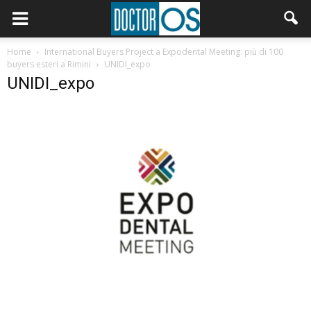
Home
International Buyers Project a Expodental Meeting: più di 100
buyers esteri a Rimini
UNIDI_expo
UNIDI_expo