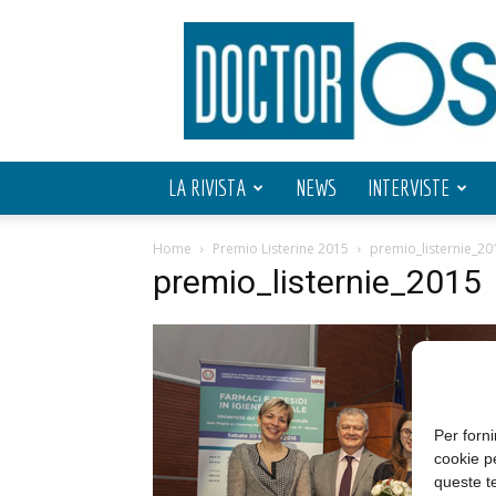
Doctor
OS
LA RIVISTA
NEWS
INTERVISTE
Home
Premio Listerine 2015
premio_listernie_20
premio_listernie_2015
Per forni
cookie p
queste te