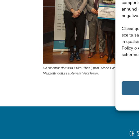
comporta
annunci (
negativa
Clicca qu
scelte s
in qualsi
Policy o 
schermo
Da sinistra: dott.ssa Erika Russi, prof. Mario Giannoni, dott.ssa
Mazzotti, dott.ssa Renata Vecchiatini.
CHI 