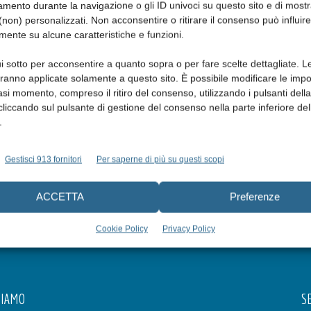
mento durante la navigazione o gli ID univoci su questo sito e di most
non) personalizzati. Non acconsentire o ritirare il consenso può influire
mente su alcune caratteristiche e funzioni.
i sotto per acconsentire a quanto sopra o per fare scelte dettagliate. L
aranno applicate solamente a questo sito. È possibile modificare le impo
asi momento, compreso il ritiro del consenso, utilizzando i pulsanti dell
cliccando sul pulsante di gestione del consenso nella parte inferiore del
.
 Angelica Severin, prof. Foglio Bonda, dott. Gianluca Campus, dott.ssa Giulia
Gestisci 913 fornitori
Per saperne di più su questi scopi
ACCETTA
Preferenze
Cookie Policy
Privacy Policy
SIAMO
SE