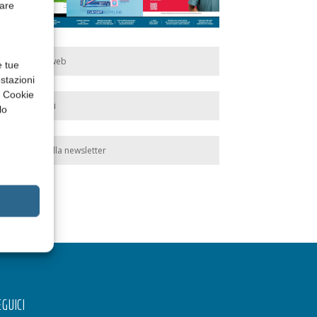
rare
Edicola web
e tue
stazioni
a Cookie
Abbonati
lo
Iscriviti alla newsletter
GUICI