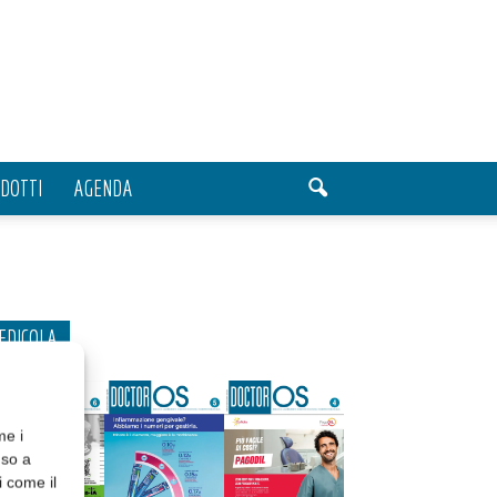
DOTTI
AGENDA
EDICOLA
me i
nso a
i come il