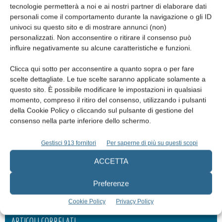
Via San Patrignano, 53 47853 Coriano (RN)
tecnologie permetterà a noi e ai nostri partner di elaborare dati
personali come il comportamento durante la navigazione o gli ID
Tel. 0541.362 111 Fax 0541.362 411
univoci su questo sito e di mostrare annunci (non)
eventi@sanpatrignano.org
personalizzati. Non acconsentire o ritirare il consenso può
www.sanpatrignano.org
influire negativamente su alcune caratteristiche e funzioni.
Clicca qui sotto per acconsentire a quanto sopra o per fare
scelte dettagliate. Le tue scelte saranno applicate solamente a
questo sito. È possibile modificare le impostazioni in qualsiasi
momento, compreso il ritiro del consenso, utilizzando i pulsanti
della Cookie Policy o cliccando sul pulsante di gestione del
consenso nella parte inferiore dello schermo.
Gestisci 913 fornitori
Per saperne di più su questi scopi
Articolo precedente
Articolo successivo
ACCETTA
Parliamo di ipersensibilità
Align Technology raggiunge i 4
dentinale con Simone Grandini e
milioni di pazienti
Preferenze
Giulio Pavolucci
Cookie Policy
Privacy Policy
ARTICOLI CORRELATI