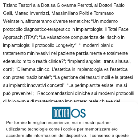
Tiziano Testori alla Dott.sa Giovanna Perrotti, ai Dottori Fabio
Galli, Matteo Invernizzi, Massimiliano Politi e Tommaso
Weinstein, affronteranno diverse tematiche: “Un moderno
protocollo diagnostico-terapeutico in implantologia: il Total Face
Approach (TFA)”; “La valutazione computerizza del rischio in
implantologia: il protocollo Longevity”; “I moderni piani di
trattamento mininvasivi nel paziente parzialmente e totalmente
edentulo: mito o realtà clinica?”; “Impianti angolati, trans sinusali,
corti”; “Dilemma clinico. L’estetica in implantologia vs l’estetica
con protesi tradizionale”; “La gestione dei tessuti molli e la protesi
su impianti: innovativi concetti”; “La perimplantite esiste, ma si
può prevenire!”; “Raccomandazioni cliniche sui moderni protocolli
di follow-up e di mantenimento implantare: reale chiave del
successo a lungo termine”.
Al termine, una tavola rotonda con discussione interattiva. ●
Per fornire le migliori esperienze, noi e i nostri partner
utilizziamo tecnologie come i cookie per memorizzare e/o
San Patrignano Eventi
accedere alle informazioni del dispositivo. Il consenso a queste